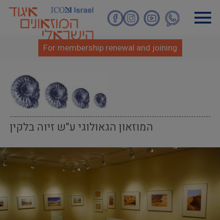
Skip
to
main
content
For membership renewal and joining
המוזאון הגאולוגי ע"ש זיוה בלקין