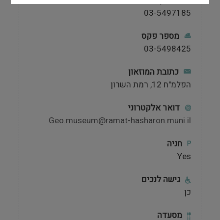
טלפון
03-5497185
מספר פקס
03-5498425
כתובת המוזאון
הפלמ"ח 12, רמת השרון
דואר אלקטרוני
Geo.museum@ramat-hasharon.muni.il
חניה
Yes
גישה לנכים
כן
מסעדה