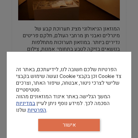
המוזאון הגיאולוגי מציג תערוכת קבע של
מינרלים ואבני חן מרחבי העולם, חלקם פריטים
נדירים ביותר. במוזאון תערוכות מתחלפות
בנושאים בזיקה לטבע בתחומי: אמנות, צילום
גאוגרפי, צורפות ועוד.
הפרטיות שלכם חשובה לנו, לידיעתכם, באתר זה
נעשה שימוש בקבצי Cookie וכן בקבצי Cookie צד
שלישי לצרכי ניטור, אבטחה, שיפור האתר, וצרכים
Information
סטטיסטיים.
המשך הגלישה באתר איגוד המוזאונים מהווה
שעות פתיחה
הסכמה לכך. למידע נוסף ניתן לעיין
במדיניות
ימים:
שלנו.
הפרטיות
א-ה 08:30-13:00
ד: 16:00 – 18:00
אישור