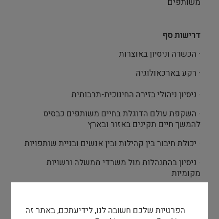
משותפים
דרישות סף
· הכשרה וניסיון באוצרות
· רקע בארכאולוגיה
· ניסיון ניהולי בזירה החינוכית-תרבותית
· השקפת עולם הדוגלת בחיים משותפים כבסיס
להמשך חיים תקינים באזור ובארץ
· יכולת חיבור בין קהילות ובין אנשים ובניית שותפויות
· ניסיון בהתנהלות מול משרדי ממשלה ורשויות
מקומיות
יתרון
הפרטיות שלכם חשובה לנו, לידיעתכם, באתר זה