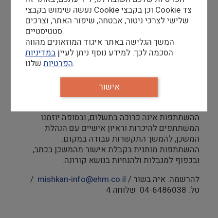
בעמק
נעשה שימוש בקבצי Cookie וכן בקבצי Cookie צד
וסיור בעקבות התכנון האדריכלי של המשכן וסוד האור
שלישי לצרכי ניטור, אבטחה, שיפור האתר, וצרכים
שבו.
סטטיסטיים.
המשך הגלישה באתר איגוד המוזאונים מהווה
רקע מתאים:
הסכמה לכך. למידע נוסף ניתן לעיין
במדיניות
מורי דרך
שלנו.
הפרטיות
מורים בתחום ההיסטוריה והאמנות
עובדי החינוך הלא פורמלי שהדרכה וידע זורמים
אישור
בדמם.
ההשתתפות אינה כרוכה בתשלום, ובסופה יוזמנו
המשתתפים להיכרות וראיון אישיים עם הנהלת
המשכן, להמשך התקשרות עבודה במקום.
ההשתתפות מותנית בקבלת אישור מהמשכן בכתב,
ובכפוף למגבלות ולהנחיות בנושא קורונה.
להרשמה: איה בשור /
mishkan-info@ehm.co.il
/
טל. 04-6486038 שלוחה 4