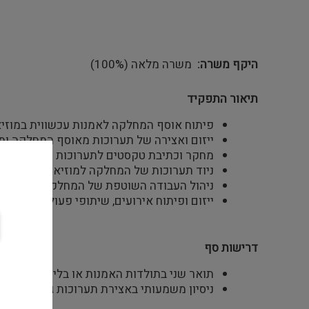
היקף משרה
משרה מלאה (100%)
תיאור התפקיד
פיתוח אוסף המחלקה לאמנות עכשווית במוזיא
ייזום ואצירה של תערוכות מאוסף המחלקה ומ
מחקר וכתיבת טקסטים לתערוכות ולפרסומי 
ניוד תערוכות של המחלקה למוזיאונים בחו"ל
ניהול העבודה השוטפת של המחלקה (השאלות, רכ
ייזום ופיתוח אירועים, שיתופי פעולה בין-מוס
דרישות סף
תואר שני בתולדות האמנות או בלימודי תרבות
ניסיון משמעותי באצירת תערוכות גדולות של 