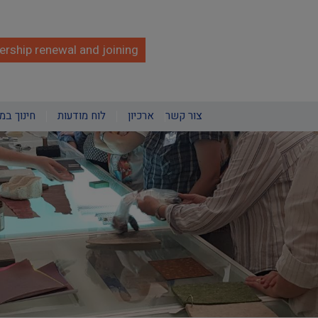
rship renewal and joining
צור קשר
ארכיון
לוח מודעות
חינוך במ