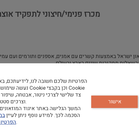
מכרז פנימי/חיצוני לתפקיד אוצר
ון ישראל באמצעות קשרים עם אמנים, אספנים ותורמים ועם עמית
השאלות ממקורות שונים בארץ ובעולם
המחלקה
הפרטיות שלכם חשובה לנו, לידיעתכם, בא
ישות, התכתבויות, חוקרים, תורמים, רישום, מחשוב וכו')
נעשה שימוש בקבצי Cookie וכן
דיים, כנסים, הרצאות וכד' בתחום האמנות והתרבות העכשווית
צד שלישי לצרכי ניטור, אבטחה, שיפור 
אישור
וצרכים סטטיסטיים.
המשך הגלישה באתר איגוד המוזאונים 
הסכמה לכך. למידע נוסף ניתן לעיין
במד
שלנו.
הפרטיו
אמנות עכשווית