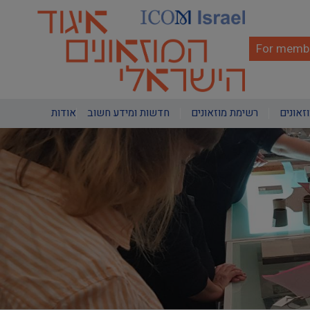
Skip
to
main
content
For membe
Main
וזאונים
רשימת מוזאונים
חדשות ומידע חשוב
אודות
navigation