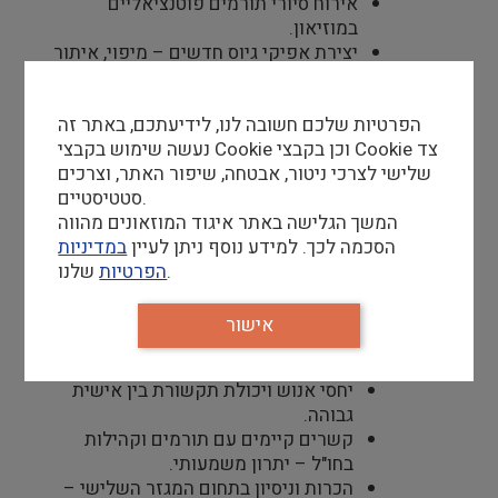
אירוח סיורי תורמים פוטנציאליים
במוזיאון.
יצירת אפיקי גיוס חדשים – מיפוי, איתור
וניצול הזדמנויות.
עבודה בתיאום מול הטכניון – גיוס כספים
הפרטיות שלכם חשובה לנו, לידיעתכם, באתר זה
ואגודות הידידות של הטכניון בישראל
נעשה שימוש בקבצי Cookie וכן בקבצי Cookie צד
ובחו"ל.
שלישי לצרכי ניטור, אבטחה, שיפור האתר, וצרכים
כפיפות למנכ"ל המוזיאון.
סטטיסטיים.
המשך הגלישה באתר איגוד המוזאונים מהווה
הסכמה לכך. למידע נוסף ניתן לעיין
במדיניות
דרישות סף
שלנו.
הפרטיות
ניסיון מוכח בגיוס משאבים.
תואר ראשון רלבנטי - יתרון
אישור
אנגלית (כתיבה, קריאה ושפה) ברמת
שפת אם.
יחסי אנוש ויכולת תקשורת בין אישית
גבוהה.
קשרים קיימים עם תורמים וקהילות
בחו"ל – יתרון משמעותי.
הכרות וניסיון בתחום המגזר השלישי –