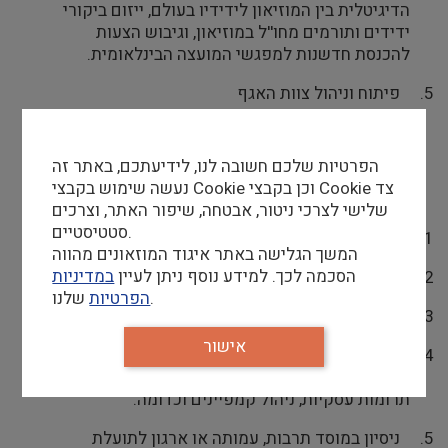
הדיגיטלית בין המוזיאון לידידיו בעולם, ייזום ביקורי
ידידים ותורמים מחו''ל במוזיאון, וגיבוש הצעות
להכנסת חדשנות למפגשי המועצה הבינלאומית.
5.
פיתוח וניהול צוות האגף
דרישות סף
הפרטיות שלכם חשובה לנו, לידיעתכם, באתר זה
נעשה שימוש בקבצי Cookie וכן בקבצי Cookie צד
ניסיון נדרש:
שלישי לצרכי ניטור, אבטחה, שיפור האתר, וצרכים
סטטיסטיים.
1.
ניסיון בתפקידי גיוס משאבים.
המשך הגלישה באתר איגוד המוזאונים מהווה
הסכמה לכך. למידע נוסף ניתן לעיין
במדיניות
2.
אנגלית ברמת שפת אם ועברית ברמה גבוהה.
שלנו.
הפרטיות
3.
תואר אקדמי ממוסד מוכר.
אישור
4.
היכרות מעמיקה עם קשת רחבה של אמצעי גיוס
תרומות
- תרומות שנתיות, תרומות מתוכננות, קרנות,
תרומות עסקיות, ניהול קמפיינים וכדומה.
5.
ניסיון במוסד תרבות, עמותה או ארגון לתועלת