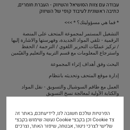
עבודה עם צוות הסושיאל והשיווק - העברת חומרים,
כתיבה ראשונית לעיבוד קופי של השיווק
* فما هي مسؤوليتك؟ * >>>
التشغيل المستمر لمجموعة المتحف على المنصة
الرقمية - تلقي المواد الجديدة، وفهرستها والاشارة إليها
/ تركيز عمليّات التحرير اللغوي / الترجمة / الحفظ
واسترجاع المعلومات مع قسم التربية والتعليم والقيّمين
البحث وفق أهداف إثراء المجموعة
إدارة موقع المتحف وتحديثه بانتظام
العمل مع طاقم السوشيال والتسويق - نقل المواد
والكتابة الأولية لمعالجة نسخ التسويق
הפרטיות שלכם חשובה לנו, לידיעתכם, באתר זה
נעשה שימוש בקבצי Cookie וכן בקבצי Cookie צד
דרישות סף
שלישי לצרכי ניטור, אבטחה, שיפור האתר, וצרכים