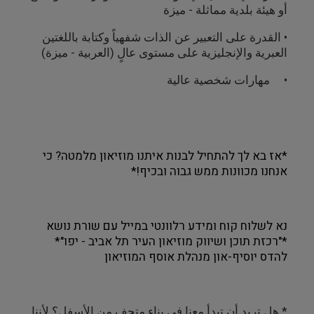
أو هيئة بلدية مماثلة - ميزة
• القدرة على التعبير عن الذات شفهياً وكتابة باللغتين
العبرية والإنجليزية على مستوى عالٍ (العربية - ميزة)
• مهارات شخصية عالية
*אז בא לך להתחיל לבנות איתנו מוזיאון מלמטה? כי
אנחנו מכוונות ממש גבוה ובכיף!*
נא לשלוח קוח ומידע רלוונטי במייל עם שורת נושא
*"רכזת תוכן ושיווק מוזיאון העיר תל אביב - יפו"*
להדס יוסיף-און מנהלת אוסף המוזיאון
* هل تريد أن تبدأ معنا في بناء متحف من الأسفل؟ لأننا