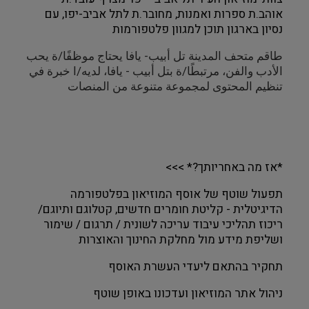
אוהב.ת ספרות ואמנות, מחובר.ת לתל אביב-יפו, עם
נסיון בארגון תוכן למגוון פלטפורמות
طاقم متحف المدينة تل أبيب- يافا يحتاج موظفًا/ة يحب
الأدب والفن، مرتبطًا/ة بتل أبيب - يافا، لديه/ا خبرة في
تنظيم المحتوى لمجموعة متنوعة من المنصات
*אז מה באחריותך?* >>>
תפעול שוטף של אוסף המוזיאון בפלטפורמה
הדיגיטלית - קליטת חומרים חדשים, קטלוגם ותיוגם/
ריכוז תהליכי עיבוד עריכה לשונית / תרגום / שימור
ושליפת מידע מול מחלקת החינוך והאוצרות
תחקיר בהתאם ליעדי העשרת האוסף
ניהול אתר המוזיאון ועדכונו באופן שוטף