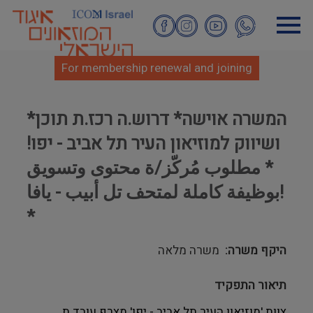
Skip
to
main
content
For membership renewal and joining
*המשרה אוישה* דרוש.ה רכז.ת תוכן
ושיווק למוזיאון העיר תל אביב - יפו!
* مطلوب مُركّز/ة محتوى وتسويق
بوظيفة كاملة لمتحف تل أبيب - يافا!
*
היקף משרה
משרה מלאה
תיאור התפקיד
צוות 'מוזיאון העיר תל אביב - יפו' מצרף עובד.ת