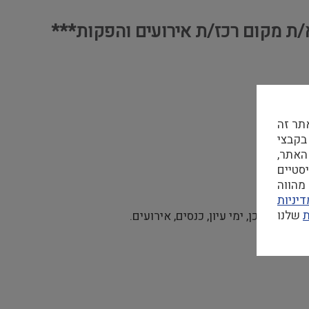
א/ת מקום רכז/ת אירועים והפקות
תר זה
 בקבצי Cookie
האתר,
מהווה
יניות
ת
ת התוכן, ימי עיון, כנסים, אירועים.