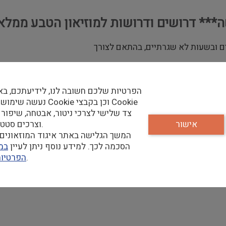
ישה*** דרושים ודרושות למוזיאון הטבע ממל
ים ובשעות לא שגרתיים, בהתאם לצורך
הפרטיות שלכם חשובה לנו, לידיעתכם, בא
ים, אירועים ותצוגות מתחלפות.
נעשה שימוש בקבצי Cookie וכן
ליכי הקדם הפקה, הפקה ופירוק.
צד שלישי לצרכי ניטור, אבטחה, שיפור 
לרבות מפיקים, ספקים, לקוחות חיצוניים ועוד.
אישור
וצרכים סטטיסטיים.
המשך הגלישה באתר איגוד המוזאונים 
ירועים במוזיאון.
הסכמה לכך. למידע נוסף ניתן לעיין
במד
וניברסיטה.
שלנו.
הפרטיו
, ביצוע הזמנות וסגירת תשלומים מול הנהלת חשבונות במסגרת הפקו