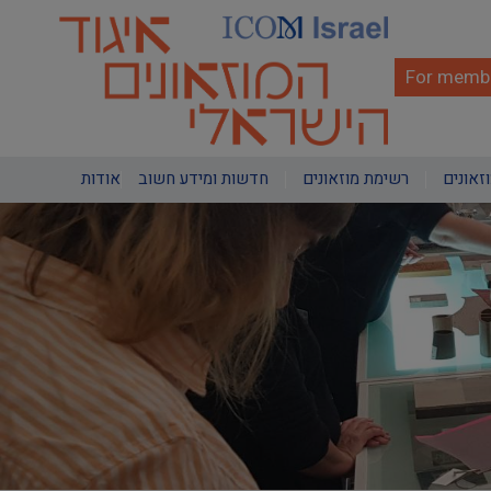
Skip
to
main
content
For membe
Main
וזאונים
רשימת מוזאונים
חדשות ומידע חשוב
אודות
navigation