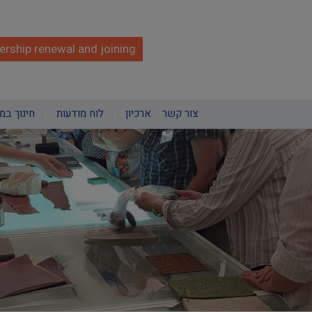
rship renewal and joining
צור קשר
ארכיון
לוח מודעות
חינוך במ