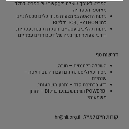
הפריט לאוסף שאליו ולהֵקשר של הפריט כחלק
מאוספי הספרייה
ניתוח הדאטה באמצעות מגוון כלים טכנולוגיים
כמו SQL, PYTHON, וכלי BI
ניתוח תהליכים עסקיים, הפקת תובנות עסקיות
ודרכי פעולה תוך בניה של דשבורדים עסקיים
דרישות סף
השכלה רלוונטית – חובה.
ניסיון כאנליסט נתונים ועבודה עם דאטה –
שנתיים
ידע בכתיבת קוד – יתרון משמעותי.
POWERBI ושימוש במערכות BI – יתרון
משמעותי
קורות חיים למייל
hr@nli.org.il