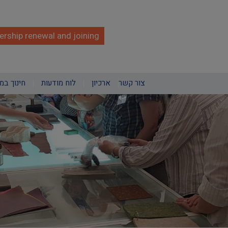
rship renewal and joining
צור קשר
ארכיון
לוח מודעות
חינוך במ