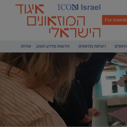
Skip
to
main
content
For membe
Main
וזאונים
רשימת מוזאונים
חדשות ומידע חשוב
אודות
navigation