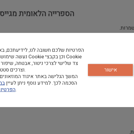
הספרייה הלאומית מגייס
הפרטיות שלכם חשובה לנו, לידיעתכם, בא
ם הנדירים.
נעשה שימוש בקבצי Cookie וכן
 למקצועות הליבה של האוסף (קבלה וחסידות) באולם, בטלפון, וב
צד שלישי לצרכי ניטור, אבטחה, שיפור 
רישומם.
אישור
וצרכים סטטיסטיים.
המשך הגלישה באתר איגוד המוזאונים 
ת, כתיבה והדרכה.
הסכמה לכך. למידע נוסף ניתן לעיין
במד
שלנו.
הפרטיו
ת.