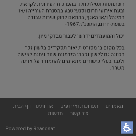
השתתפות ונטילת חלק בהערכות העירונית לקראת
ובעת אירועי חרום ופגעי טבע במסגרת העירייה ו/או
המינהל ו/או האגף, בהתאם לחוק שירות עבודה
בשעת-חרום, התשכ"ז.1967-
יכול והמועמדים ידרשו לעבור מבדקי מיון.
בכל מקום בו מפורט ת יאור תפקידים בלשון זכר
הכוונה גם ללשון נקבה: הזדמנות שווה ניתנת לאישה
ולגבר בעלי כישורים מתאימים להתמודד על אותה
משרה.
footer
מאמרים
תערוכות ואירועים
אודותינו
דף הבית
menu
צור קשר
חדשות
Powered by Reasonat