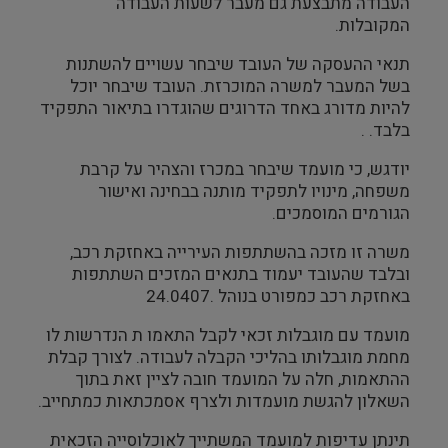
העבודה מתבצעת גם מעבר לשעות העבודה
המקובלות.
תנאי ההעסקה של העובד שיבחר עשויים להשתנות
בשל המעבר למשרה המוכרזת. העובד שיבחר יוכל
להיות מדורג באחד הדרוגים שהוגדרו בתיאור התפקיד
בלבד. .
יודגש, כי מועמד שיבחר במכרז והצהיר על קרבת
משפחה, מינויו לתפקיד מותנה בבחינה ואישור
הגורמים המוסמכים.
משרה זו מזכה בהשתתפות העירייה באחזקת רכב,
ובלבד שהעובד יעמוד בתנאים המזכים השתתפות
באחזקת רכב כמפורט בנוהל .24.0407
מועמד עם מוגבלות זכאי לקבל התאמו ת הנדרשות לו
מחמת מוגבלותו בהליכי הקבלה לעבודה. לצורך קבלת
ההתאמות, חלה על המועמד חובה לציין זאת בתוך
השאלון להגשת מועמדות ולצרף אסמכתאות כמתחייב.
תינתן עדיפות למועמד המשתייך לאוכלוסייה הזכאית