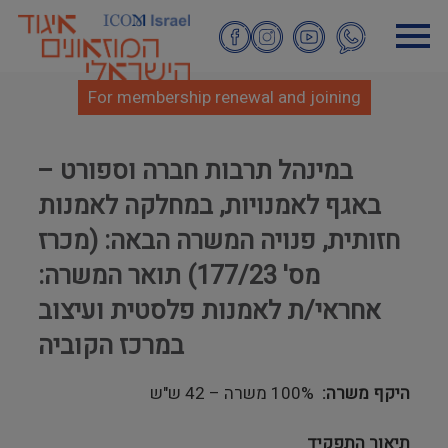
Skip
to
main
content
For membership renewal and joining
במינהל תרבות חברה וספורט –
באגף לאמנויות, במחלקה לאמנות
חזותית, פנויה המשרה הבאה: (מכרז
מס' 177/23) תואר המשרה:
אחראי/ת לאמנות פלסטית ועיצוב
במרכז הקוביה
היקף משרה
100% משרה – 42 ש"ש
תיאור התפקיד