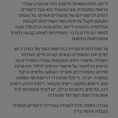
לייצוג הולם כשאינה מיוצגת כנדרש בקרב עובדי
הרשות המקומית, אם המועמד הוא בעל כישורים
דומים לכישוריהם של מועמדים אחרים. על מועמד
המבקש לקבל עדיפות בשל השתייכותו לקבוצת
אוכלוסייה הזכאית לייצוג הולם מכוח הדין חלה חובה
למסור גם מידע בדבר השתייכותו לאותה קבוצה ולצרף
אסמכתאות בהתאם.
על מנת להוכיח עמידה בדרישות הסף של המכרז, יש
לצרף את המסמכים הבאים: קורות חיים, תעודות
השכלה, אישורי ניסיון ממקומות עבודה המעידים על
הניסיון הרלוונטי. על אישורי הניסיון לכלול: את מהות
ופירוט התפקיד/ים, תאריכי העסקה מלאים והיקף
המשרה. יובהר, כי ככל שהוגדרו דרישות סף נוספות
כגון: רישום בפנקס, רישיון מקצועי, רישיון נהיגה, רישיון
רכב, קורסים, הכשרות וכיו"ב, יש לצרף אסמכתא לכל
אחת מדרישות הסף כפי שהוגדרו.
עבודה נוספת, פרט לעבודה בעיריית ירושלים, מותנית
בקבלת אישור כדין.