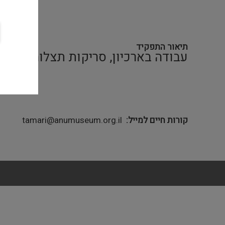
תיאור התפקיד
עבודה בארכיון, סריקות תצלומים, תרגו
קורות חיים למייל
tamari@anumuseum.org.il