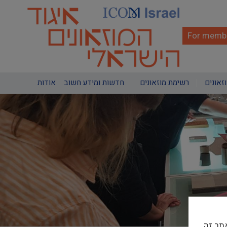
Skip
to
main
content
For membe
Main
וזאונים
רשימת מוזאונים
חדשות ומידע חשוב
אודות
navigation
תר זה