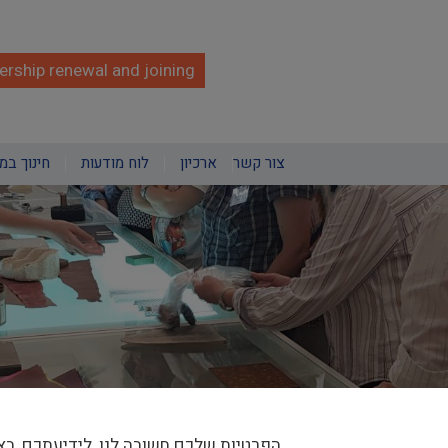
rship renewal and joining
צור קשר
ארכיון
לוח מודעות
חינוך במ
הפרטיות שלכם חשובה לנו, לידיעתכם, בא