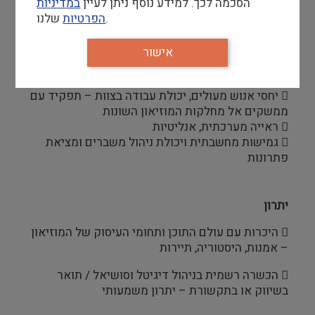
 יכולת צילום ועריכת סרטונים לרילס ולטיקטוק
הסכמה לכך. למידע נוסף ניתן לעיין
במדיניות
 ידע וניסיון בגוגל אנליטיקס
שלנו.
הפרטיות
 היכרות עם תוכנות עיצוב ועריכה
 חשיבה יצירתית, יוזמה ויכולת הובלת פרוייקטים
אישור
בתחום
 בעל/ת מוסר עבודה גבוה, דייקנות, סדר וארגון
 יחסי אנוש מעולים, יכולת עבודה בצוות – תפקיד עם
ממשקים אל מחלקות המוזיאון השונות
 ראייה מערכתית, אנליטיות
 גמישות מחשבתית ויכולת ניהול משברים ומציאת
פתרונות
יתרון
 היכרות עם עולם התוכן ותחומי העיסוק של המוזיאון
– אמנות, היסטוריה, תיירות
 הכשרה רשמית בניהול דיגיטל וסושיאל / תואר
בשיווק או בתקשורת – יתרון משמעותי