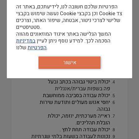
הפרטיות שלכם חשובה לנו, לידיעתכם, באתר זה
נעשה שימוש בקבצי Cookie וכן בקבצי Cookie צד
שלישי לצרכי ניטור, אבטחה, שיפור האתר, וצרכים
סטטיסטיים.
דרישות סף
המשך הגלישה באתר איגוד המוזאונים מהווה
הסכמה לכך. למידע נוסף ניתן לעיין
במדיניות
השכלה אקדמית. עדיפות לתחומים
שלנו.
הפרטיות
רלוונטיים למוזיאון או לתחומים
ניהוליים.
ניסיון בעבודה עם קהל מבקרים
אישור
ניסיון ניהולי של שנתיים לפחות -
כולל הנעת עובדים.
יכולת ביטוי גבוהה בכתב ובעל
פה
בשפות עברית
/אנגלית
יכולת עבודה בסביבה ממוחשבת
יחסי אנוש מעולים ותודעת שירות
גבוהה
.
ראייה מערכתית, יוזמה, יכולת
הובלת תהליכים
.
יכולת עבודה תחת לחץ
.
נכונות לעבודה בשעות בלתי שגרתיות