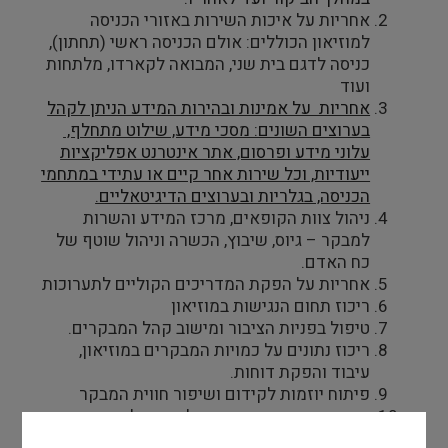
אחריות על איכות השירות באזורי הכניסה
למוזיאון הכוללים: אולם הכניסה ראשי (תחתון),
כניסה לדגם בית שני, המבואה לקארדו, מלתחות
ועוד
אחריות על אמינות ובהירות המידע הניתן לקהל
בערוצים השונים: מסכי מידע, שילוט מתחלף,
עלוני מידע ופרסום, אתר אינטרנט אפליקציות
ייעודיות, וכל שירות אחר קיים או עתידי במתחמי
הכניסה, בגלריות ובערוצים הדיגיטאליים.
ניהול צוות הקופאים, מרכז המידע והשרות
למבקר – גיוס, שיבוץ, הכשרה וניהול שוטף של
כח האדם.
אחריות על הפקת המדריכים הקוליים לתערוכות
ריכוז תחום הנגישות במוזיאון
טיפול בפניות הציבור ומישוב קהל המבקרים.
ריכוז נתונים על כמויות המבקרים במוזיאון,
עיבוד והפקת דוחות.
פיתוח יוזמות לקידום ושיפור חווית המבקר
נושאים נוספים הקשורים לשירות למבקר,
בהתאם להנחיית הממונה.