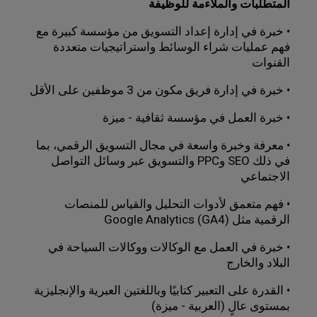
المتطلبات والملاءمة للوظيفة
• خبرة في إدارة إعداد التسويق من مؤسسة كبيرة مع 
فهم عمليات شراء الوسائط واستراتيجيات متعددة 
القنوات
• خبرة في إدارة فريق مكون من 3 موظفين على الأقل
• خبرة العمل في مؤسسة ثقافية - ميزة
• معرفة وخبرة واسعة في مجال التسويق الرقمي، بما 
في ذلك SEO وPPC والتسويق عبر وسائل التواصل 
الاجتماعي
• فهم متعمق لأدوات التحليل والقياس للمنصات 
الرقمية مثل Google Analytics (GA4)
• خبرة في العمل مع الوكالات ووكالات السياحة في 
البلاد والخارج
• القدرة على التعبير كتابيًا وباللغتين العبرية والإنجليزية 
بمستوى عالٍ (العربية - ميزة)