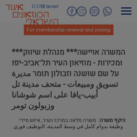
Skip
to
main
content
For membership renewal and joining
***המשרה אויישה*** מנהלת שיווק
ומכירות - מוזיאון העיר תל־אביב-יפו
על שם שושנה וזבולון תומר مديرة
تسويق ومبيعات - متحف مدينة تل
أبيب-يافا على اسم شوشانا
وزبولون تومر
היקף משרה
משרה מלאה במרכז העיר, איוש מידי.
وظيفة بدوام كامل في وسط المدينة، التوظيف فوري.