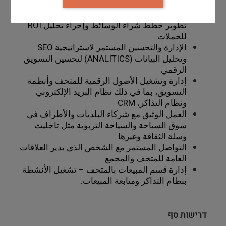
والتربوية للمتحف
إدارة ميزانيات الإعلان والتسويق، والتي تتضمن 
تطوير خطط شراء الوسائط وإجراء تحليل 
ROI 
للحملات.
الإدارة والتحسين المستمر لاستراتيجية 
SEO
وتحليل البيانات 
(ANALITICS) 
لتحسين التسويق 
الرقمي
إدارة وتشغيل الأصول الرقمية للمتحف وأنظمة 
التسويق، بما في ذلك نظام البريد الإلكتروني 
ونظام التذاكر، 
CRM
العمل الوثيق مع شركاء البلديات والأطراف في 
سوق السياحة والسياحة التربوية مثل تاجليث 
وسلة الثقافة وغيرها.
التواصل المستمر مع الشخص الذي يدير العلاقات 
العامة للمتحف والمجمع
إدارة قسم المبيعات بالمتحف – تشغيل الأنشطة 
بنظام التذاكر ومتابعة المبيعات. 
דרישות סף