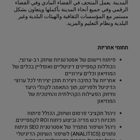
المدينة. يعمل المتحف في الفضاء المادي وفي الفضاء 
الرقمي وفي جميع أنحاء المدينة بأكملها ويتعاون بشكل 
مستمر مع المؤسسات الثقافية والهيئات البلدية وغير 
البلدية ونظام التعليم والمزيد.
תחומי אחריות
: 
פיתוח ויישום של אסטרטגיות שיווק רב-ערוצי, 
הכוללות קמפיינים דיגיטליים ואופליין בכלים של 
המוזיאון וכלים עירוניים
אחריות על כתיבה ויצירת תוכן יצירתי לכל ערוצי 
הדיגיטל ולפרינט, תוך התאמה לקהלי היעד 
וחיזוק הפעילות הקהילתית והחינוכית של 
המוזיאון
ניהול תקציבי פרסום ושיווק, הכולל פיתוח 
תכניות רכש מדיה וביצוע ניתוח ROI לקמפיינים.
ניהול ושיפור מתמיד של אסטרטגית SEO וניתוח 
נתונים (ANALITICS) לשיפור השיווק הדיגיטלי