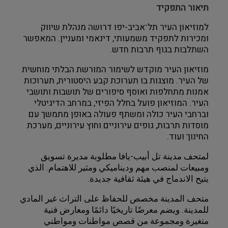
תיאור התפקיד
למוזיאון העיר תל־אביב-יפו דרושה מנהלת שיווק 
ומכירות לתפקיד משמעותי, דינאמי ומעניין. המאפשר 
השתלבות בגוף תרבות חדש. 
מוזיאון העיר מוקדש לשימור המורשת הבלתי מוחשית 
של העיר. מוצגות בו תערוכת קבע היסטורית, תערוכות 
אמנות מתחלפות ואוסף סיפורים של תושבות ותושבי 
העיר. המוזיאון פועל בחלל הפיזי, במרחב הדיגיטלי 
וברחבי העיר כולה ומשתף פעולה באופן מתמשך עם 
מוסדות תרבות, גופים עירוניים וחוץ עירוניים, מערכת 
החינוך ועוד. 
لمتحف مدينة تل أبيب-يافا مطلوبة مديرة تسويق 
ومبيعات لمنصب مهم وديناميكي ومثير للاهتمام. الذي 
يتيح الاندماج في هيئة ثقافية جديدة.
متحف المدينة مخصص للحفاظ على التراث غير المادي 
للمدينة. ويضم معرضًا تاريخيًا دائمًا ومعارض فنية 
متغيرة ومجموعة من قصص مواطنات ومواطني 