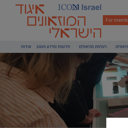
Skip
to
main
content
For membe
Main
וזאונים
רשימת מוזאונים
חדשות ומידע חשוב
אודות
navigation