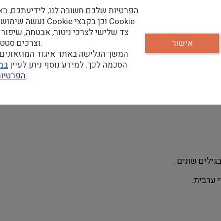
הפרטיות שלכם חשובה לנו, לידיעתכם, בא
 המשרה אויישה*** דרושים אנשי/נשות חינוך 
נעשה שימוש בקבצי Cookie וכן
צד שלישי לצרכי ניטור, אבטחה, שיפור 
אישור
וצרכים סטטיסטיים.
ות צהרים ואחה"צ בתיאום מראש
המשך הגלישה באתר איגוד המוזאונים 
הסכמה לכך. למידע נוסף ניתן לעיין
במד
שלנו.
הפרטיו
שווית מתרחב ומחפש אנשי/נשות חינוך להדרכות
גילים שונים .
י ערבית.