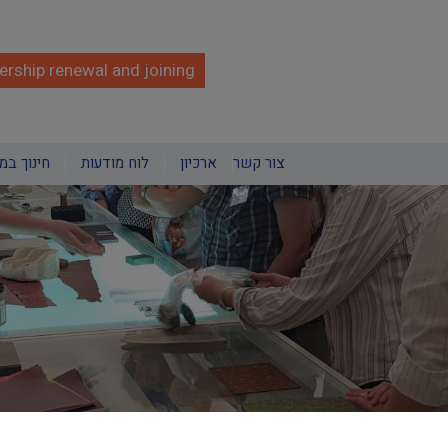
rship renewal and joining
צור קשר
ארכיון
לוח מודעות
חינוך במ