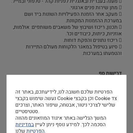
 מענה בעברית ובאנגלית לפניות קהל - טלפוני ובמייל.
 מתן שירות פנים ארגוני.
 מעקב אחר הזמנת הפעילויות השונות ביד ושם
במערכת ההזמנות המקוונת.
 תכנון, ריכוז ושיבוץ של משאבים משותפים: אולמות,
אוזניות, כיתות, כיבודים וכו'.
 ריכוז נתונים והפקת דוחות.
 סיוע בטיפול במאגר הלקוחות מעולם התיירות
והטמעתו במערכות.
דרישות סף
 השכלה תיכונית – חובה
 עברית ואנגלית ברמה טובה – חובה
הפרטיות שלכם חשובה לנו, לידיעתכם, באתר זה
 ניסיון בעבודה בסביבה ממוחשבת – חובה
נעשה שימוש בקבצי Cookie וכן בקבצי Cookie צד
 יכולת ארגון; דייקנות
שלישי לצרכי ניטור, אבטחה, שיפור האתר, וצרכים
 יחסי אנוש מעולים; יכולת עבודה בצוות; סבלנות
סטטיסטיים.
 יכולת טכנית
המשך הגלישה באתר איגוד המוזאונים מהווה
 אוריינטציה מכירתית
הסכמה לכך. למידע נוסף ניתן לעיין
במדיניות
שלנו.
הפרטיות