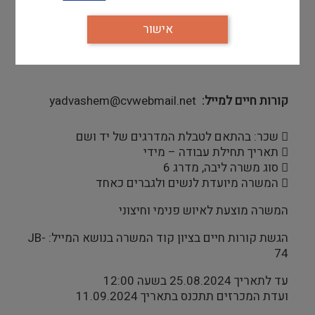
יתרון
אישור
 שפות נוספות
קורות חיים למייל
yadvashem@cvwebmail.net
 שכר: בהתאם לטבלת המדרגים של יד ושם
 תאריך תחילת עבודה – מידי
 סוג משרה ליבה, מדרג 6
 המשרה מיועדת לנשים ולגברים כאחד
המשרה מוצעת לאיוש פנימי וחיצוני
הגשת קורות חיים בציון קוד המשרה בנושא המייל: JB-
74
עד לתאריך 25.08.2024 בשעה 12:00
ועדת המכרזים תתכנס בתאריך 11.09.2024