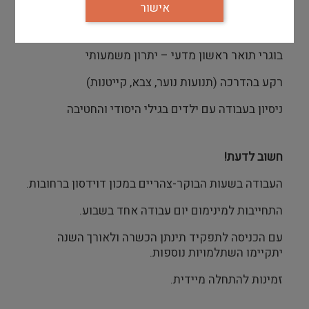
יתרון
אישור
סטודנטים וסטודנטיות לתואר ראשון מדעי
בוגרי תואר ראשון מדעי – יתרון משמעותי
רקע בהדרכה (תנועות נוער, צבא, קייטנות)
ניסיון בעבודה עם ילדים בגילי היסודי והחטיבה
חשוב לדעת!
העבודה בשעות הבוקר-צהריים במכון דוידסון ברחובות.
התחייבות למינימום יום עבודה אחד בשבוע.
עם הכניסה לתפקיד תינתן הכשרה ולאורך השנה
יתקיימו השתלמויות נוספות.
זמינות להתחלה מיידית.