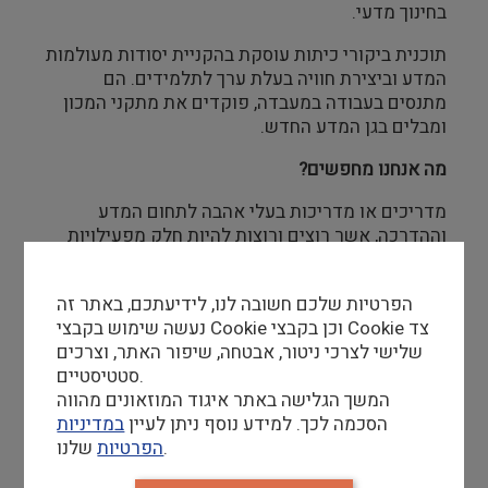
בחינוך מדעי.
תוכנית ביקורי כיתות עוסקת בהקניית יסודות מעולמות
המדע וביצירת חוויה בעלת ערך לתלמידים. הם
מתנסים בעבודה במעבדה, פוקדים את מתקני המכון
ומבלים בגן המדע החדש.
מה אנחנו מחפשים?
מדריכים או מדריכות בעלי אהבה לתחום המדע
וההדרכה, אשר רוצים ורוצות להיות חלק מפעילויות
חווייתיות לילדים ולבני נוער (כיתות ד'-ט').
הפרטיות שלכם חשובה לנו, לידיעתכם, באתר זה
נעשה שימוש בקבצי Cookie וכן בקבצי Cookie צד
שלישי לצרכי ניטור, אבטחה, שיפור האתר, וצרכים
דרישות סף
סטטיסטיים.
המשך הגלישה באתר איגוד המוזאונים מהווה
בוגרים או בוגרות של מגמה מדעית בתיכון – חובה
הסכמה לכך. למידע נוסף ניתן לעיין
במדיניות
שלנו.
הפרטיות