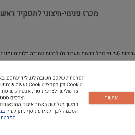
מכרז פנימי-חיצוני לתפקיד ראש
וכות (על פי נוהל הקמת תערוכות) לרבות עמידה בלוחות זמנים ו
במחלקות המעורבות ביצירה והקמה של תערוכות.
ורים בהקמה/פירוק תערוכות ובפן המנהלי של האוספים.
הפרטיות שלכם חשובה לנו, לידיעתכם, בא
ות ההנהלה.
נעשה שימוש בקבצי Cookie וכן
צד שלישי לצרכי ניטור, אבטחה, שיפור 
אישור
וצרכים סטטיסטיים.
המשך הגלישה באתר איגוד המוזאונים 
הסכמה לכך. למידע נוסף ניתן לעיין
במד
שלנו.
הפרטיו