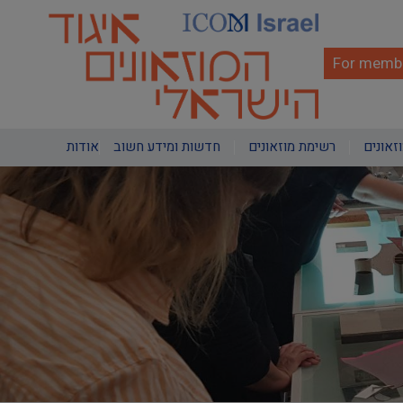
Skip
to
main
content
For membe
Main
וזאונים
רשימת מוזאונים
חדשות ומידע חשוב
אודות
navigation