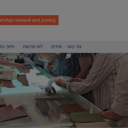
rship renewal and joining
צור קשר
ארכיון
לוח מודעות
חינוך במ