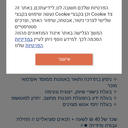
✧ סיוע בפיתוח וביצוע סדנאות
הפרטיות שלכם חשובה לנו, לידיעתכם, באתר זה
✧ סיוע בגיבוש תוכניות מיוחדות לפעילויות למבוגרים,
ילדים ונוער מחוץ למסגרת בית ספרית (כגון חוגים,
נעשה שימוש בקבצי Cookie וכן בקבצי Cookie צד
קייטנות וקורסים)
שלישי לצרכי ניטור, אבטחה, שיפור האתר, וצרכים
סטטיסטיים.
✧ תחומי אחריות במסגרת חוגים: ניהול ואספקה של
חומרים לחוגים
המשך הגלישה באתר איגוד המוזאונים מהווה
הסכמה לכך. למידע נוסף ניתן לעיין
במדיניות
✧ סיוע בשיווק הפעילות החינוכית לבתי ספר ולקהלים
שונים
שלנו.
הפרטיות
✧ הדרכות שוטפות במוזיאונים
אישור
דרישות סף
✧ ניסיון בהדרכה ותואר באמנות ממוסד אקדמאי
מוכר
✧ בעלת כישורי שיווק, ייצוגית ונעימה
✧ בעלת ידע בהפעלת תוכנות מחשב. יתרון לפוטושופ
✧ בעלת יחסי אנוש מצוינים
שכר של 40 ₪ לשעה + תנאים סוציאליים // תחילת
עבודה מיידית! ✸✧