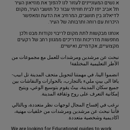
א.נשים המעוניינים לעזור לנו להפוך את מוזיאון העיר 
תל אביב יפו לבית חוויתי עבור כל תושבי העיר, מקום 
לדיאלוג בין תושבים, המרחיב את הדעת ומאפשר 
היכרות עם רוחה ותרבותה של העיר.
אנחנו מבקשות לתת מקום לריבוי נקודות מבט ולכן 
מחפשות מדריכות ומדריכים ממגוון רחב של רקעים 
מקצועיים, אקדמיים, ואישיים.
نبحث عن مرشدين ومرشدات للعمل مع مجموعات من 
الأطر التعليمية المختلفة! 
انضموا الينا، في مهمتنا لتحويل متحف المدينة تل ابيب-
يافا الى بيتٍ مليء بالتجارب، بالحوارات والنقاشات بين 
جميع سكان المدينة، بيتٌ يقوم بتوسيع الوعي، ويتيح 
إمكانية التعرف على روح وثقافة المدينة. 
نرغب في إفساح المجال لوجهات نظر متعددة، وبالتالي 
فأننا نبحث عن مرشدين ومرشدات من خلفيات مهنية، 
اكاديمية وشخصية متعددة. 
We are looking for Educational guides to work 