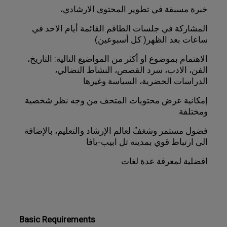
خبرة مسبقة في تطوير المحتوى الارشادي، 
المشاركة في جلسات الطاقم القائمة أيام الاحد في 
ساعات بعد الظهر( كل أسبوعين) 
الاهتمام بموضوع او أكثر من المواضيع التالية: التاريخ، 
الفن، الادب، سرد القصص، النشاط النضالي، 
الدراسات الحضرية، السياسة وغيرها 
إمكانية عرض محتويات المتحف من وجه نظر شخصية 
ومختلفة 
فضول مستمر وشغفٌ لعالم الإرشاد والتعليم، بالإضافة 
الى ارتباط قوي بمدينة تل ابيب-يافا 
افضلية لمعرفة عدة لغات 
Basic Requirements