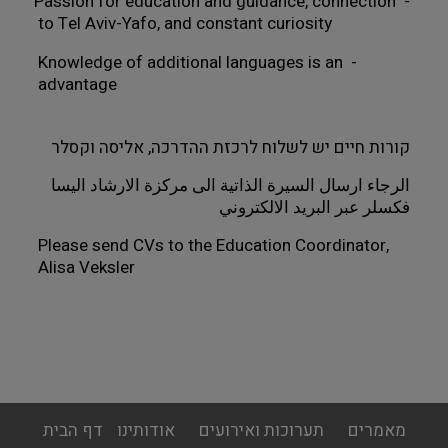
- Passion for education and guidance, connection 
to Tel Aviv-Yafo, and constant curiosity
- Knowledge of additional languages is an 
advantage
קורות חיים יש לשלוח לרכזת ההדרכה, אליסה וקסלר 
الرجاء ارسال السيرة الذاتية الى مركزة الارشاد اليسا 
فكسلر عبر البريد الالكتروني
Please send CVs to the Education Coordinator, 
Alisa Veksler
footer
מאמרים
תערוכות ואירועים
אודותינו
דף הבית