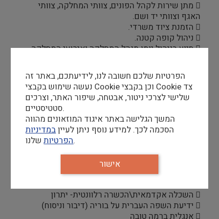
 מתן שירות לקהל הפונים, צוותי המחלקה, צוותי
האגף וצוותי יד ושם.
 הזמנת ציוד משרדי.
 ניהול קופה קטנה.
 סיוע בניהול יומן מנהל המחלקה ואירועי המחלקה.
 מענה טלפוני ומקוון.
הפרטיות שלכם חשובה לנו, לידיעתכם, באתר זה
גביית תשלומים;
נעשה שימוש בקבצי Cookie וכן בקבצי Cookie צד
 עבודה מול ארגוני הביטחון השונים:
שלישי לצרכי ניטור, אבטחה, שיפור האתר, וצרכים
חשבוניות/הזמנות רכש/גביית כספים.
סטטיסטיים.
 עבודה שוטפת בנושא הכספים מול צוות עיר
המשך הגלישה באתר איגוד המוזאונים מהווה
הבה"דים.
הסכמה לכך. למידע נוסף ניתן לעיין
במדיניות
 הכנת דוחות וריכוז נתונים על פי דרישה.
שלנו.
הפרטיות
אישור
דרישות סף
 השכלה תיכונית- חובה
 השכלה אקדמאית\הכשרה רלוונטית- יתרון
 ידיעת השפה העברית על בוריה (דיבור וניסוח)
 אנגלית ברמה טובה