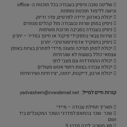
 שליטה טובה וניסיון בעבודה בכל תוכנות ה- office
וגישה ללימוד תוכנות נוספות.
 יכולת בארגון, ירידה לפרטים, סדר ודיוק.
 ניסיון במתן שרות ובעבודה מול קהלים מגוונים.
 ניסיון בעבודה בסביבה מרובת משימות
 שירות צבאי בתפקידי פיקוד או חינוך בסדיר – יתרון
 ניסיון בתפקיד אדמיניסטרטיבי- יתרון
 יכולת למתן תמיכה ומענה מיידי לפתרון בעיות באופן
עצמאי כולל בשעות לא שגרתיות.
 יכולת התמודדות עם מצבי לחץ
 יכולת עבודה בצוות ויחסי אנוש מעולים
 יכולת ארגון, דייקנות, יוזמה, יצירתיות ושירותיות
קורות חיים למייל
yadvashem@cvwebmail.net
 תאריך תחילת עבודה – מיידי
 שכר: שכר בהתאם למדרגי השכר המקובלים ביד
ושם
 סוג משרה: ליבה מדרג:5