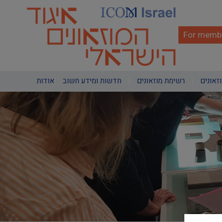
Skip
to
main
content
For membe
Main
וזאונים
רשימת מוזאונים
חדשות ומידע חשוב
אודות
navigation