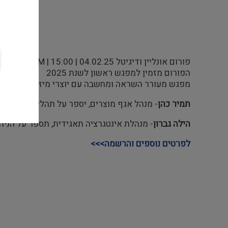
פורום אונליין ודיגיטל 04.02.25 | 15:00 | ZOOM
הפורום מזמין למפגש ראשון לשנת 2025
מפגש מעורר השראה ומחשבה עם יוצרי מיזם "כאן 360".
תמיר כהן
- מנהל אגף מוצרים, יספר על תהליך איסוף הח
הילה גברון
- מנהלת אינטגרציה תאגידית, תספר על הניהו
לפרטים נוספים והרשמה>>>