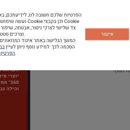
פורום אונליין ודיגיטל מזמין למפגש ראשון לשנת 2025 עם יוצרי מיזם "כאן 360"
הפרטיות שלכם חשובה לנו, לידיעתכם, בא
נעשה שימוש בקבצי Cookie וכן
צד שלישי לצרכי ניטור, אבטחה, שיפור 
אישור
וצרכים סטטיסטיים.
המשך הגלישה באתר איגוד המוזאונים 
הסכמה לכך. למידע נוסף ניתן לעיין
במד
שלנו.
הפרטיו
ומרים, פיתוח התכנים והנגשתם.
ל הטכני.