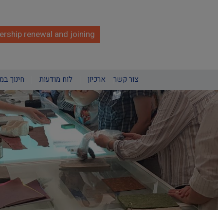
rship renewal and joining
צור קשר
ארכיון
לוח מודעות
חינוך במ