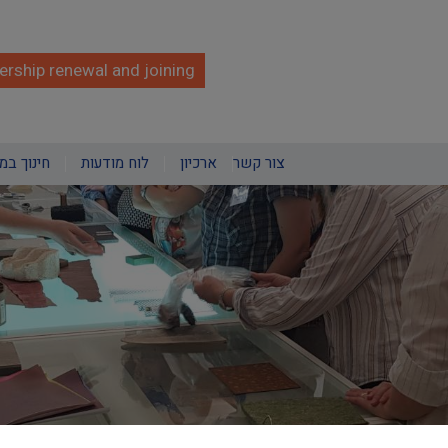
rship renewal and joining
צור קשר
ארכיון
לוח מודעות
חינוך במ