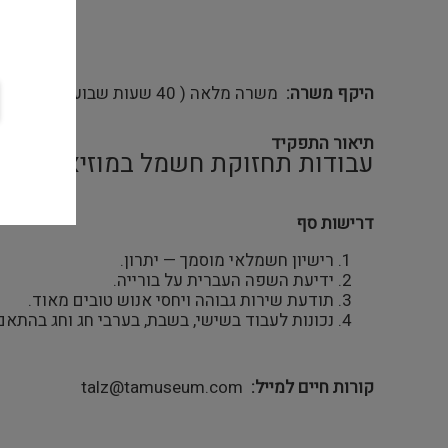
היקף משרה
משרה מלאה ( 40 שעות שבועיות) ימים א'-ה'
תיאור התפקיד
עבודות תחזוקת חשמל במוזיאון
דרישות סף
רישיון חשמלאי מוסמך — יתרון.
ידיעת השפה העברית על בורייה.
תודעת שירות גבוהה ויחסי אנוש טובים מאוד.
נכונות לעבוד בשישי, בשבת, בערבי חג וחג בהתאם 
קורות חיים למייל
talz@tamuseum.com