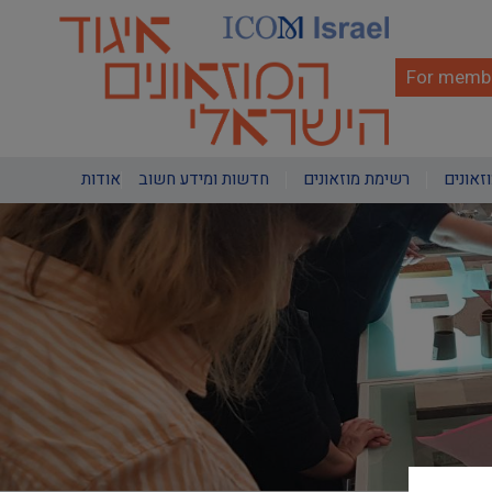
Skip
to
main
content
For membe
Main
וזאונים
רשימת מוזאונים
חדשות ומידע חשוב
אודות
navigation