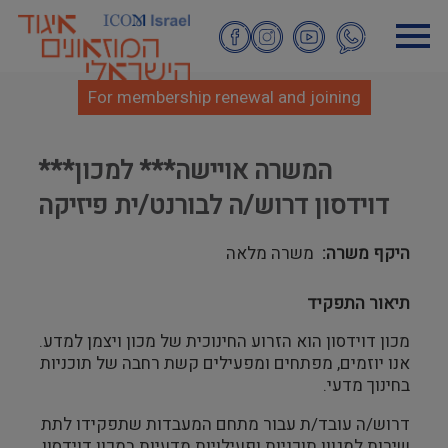
Skip
to
main
content
For membership renewal and joining
***המשרה אויישה*** למכון
דוידסון דרוש/ה לבורנט/ית פיזיקה
היקף משרה
משרה מלאה
תיאור התפקיד
מכון דוידסון הוא הזרוע החינוכית של מכון ויצמן למדע.
אנו יוזמים, מפתחים ומפעילים קשת רחבה של תוכניות
בחינוך מדעי.
דרוש/ה עובד/ת עבור מתחם המעבדות שתפקידו לתת
שירות למגוון תוכניות ופעילויות מדעיות במכון דוידסון.