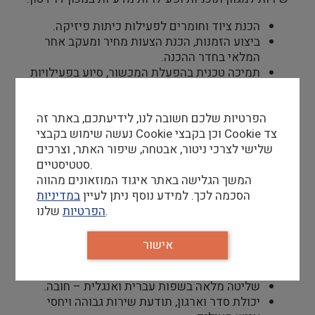
הכנת ציוד וחומרים לפעילות כיתות פיזיקה.
ביצוע הזמנות, הכנת הצעות מחיר ומעקב אחר
המלאי בחדר ההכנה.
תמיכה טכנית בהפעלת המכשור, סיוע בפעילויות
מגוונות.
סיוע למדריכים ולתלמידים בעת ביצוע ניסויים
הפרטיות שלכם חשובה לנו, לידיעתכם, באתר זה
במעבדה.
נעשה שימוש בקבצי Cookie וכן בקבצי Cookie צד
שלישי לצרכי ניטור, אבטחה, שיפור האתר, וצרכים
סטטיסטיים.
דרישות סף
המשך הגלישה באתר איגוד המוזאונים מהווה
השכלה אקדמית במדעים – חובה, רקע בפיזיקה-
הסכמה לכך. למידע נוסף ניתן לעיין
במדיניות
חובה.
שלנו.
הפרטיות
ניסיון מעשי מגוון בעבודת מעבדה – יתרון
משמעותי.
אישור
ידע בעבודת פאב-לאב (;FabLab תכנון וייצור
מוצרים) – יתרון.
שליטה מלאה בשפות עברית ואנגלית – חובה.
יכולת סדר וארגון, תודעת שירות גבוהה ויחסי