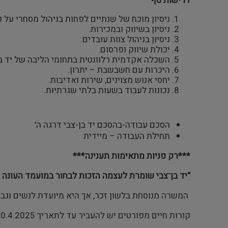
דרישות סף
ניסיון מוכח של שנתיים לפחות בניהול מסחרי על כל
ניסיון בשיווק ובמכירות.
ניסיון בניהול צוות עובדים.
יכולת שיווק ופרסום.
השכלה אקדמית רלוונטית בתחומי הליבה של יד בן-
היכרות עם חשבשבת – יתרון.
יחסי אנוש מצוינים, שירות ואדיבות.
נכונות לעבוד בשעות בלתי שגרתיות.
הסכם עבודה-בהסכם יד בן-צבי דרגה ה’
תחילת העבודה – מיידית
***רק פניות מתאימות תענינה***
“יד בן־צבי שומרת לעצמה הזכות לבחור במועמד העונה ע
המשרה מנוסחת בלשון זכר, אך היא מיועדת לנשים וגב
קורות חיים מפורטים יש להעביר עד לתאריך 10.4.2025