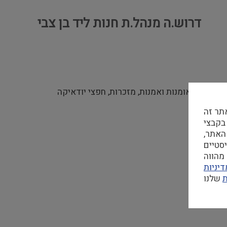
דרוש.ה מנהל.ת חנות ליד בן צבי
 עבודות אומנות ואמנות, מזכרות, חפצי יודאיקה
תר זה
 בקבצי Cookie
האתר,
מהווה
יניות
ת