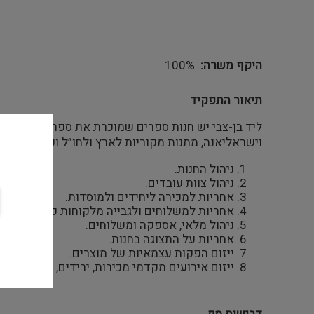
היקף משרה
100%
תיאור התפקיד
ליד בן-צבי יש חנות ספרים שמוכרת את ספרי ההוצאה וא
וישראליאנה, מתנות מקוריות לארץ ולחו”ל ועוד.
ניהול החנות.
ניהול צוות עובדים.
אחריות למכירה ליחידים ולמוסדות.
אחריות למשלוחים ולגבייה מלקוחות פרטיים ועסק
ניהול מלאי, אספקה ומשלוחים.
אחריות על התצוגה בחנות.
ייזום הפקות עצמאיות של מוצרים.
ייזום אירועים מקדמי מכירות, ירידים, תצוגות שיוו