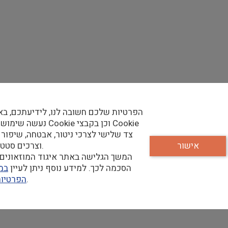
נו עומדים לשנות ולפתח אותה כך שתכלול גם פריטים נוספים כגון:
הפרטיות שלכם חשובה לנו, לידיעתכם, בא
נעשה שימוש בקבצי Cookie וכן
צד שלישי לצרכי ניטור, אבטחה, שיפור 
אישור
וצרכים סטטיסטיים.
יים.
המשך הגלישה באתר איגוד המוזאונים 
הסכמה לכך. למידע נוסף ניתן לעיין
במד
שלנו.
הפרטיו
ק ועוד.