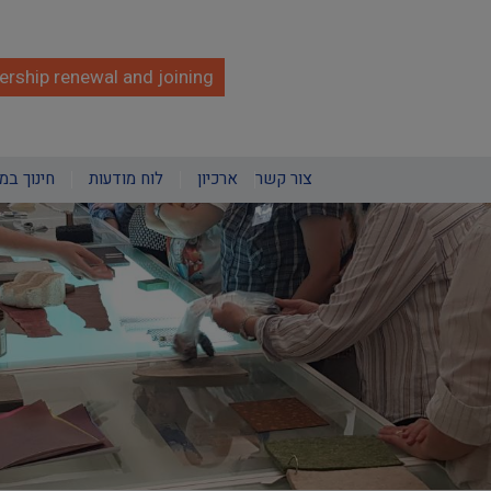
rship renewal and joining
צור קשר
ארכיון
לוח מודעות
חינוך במ