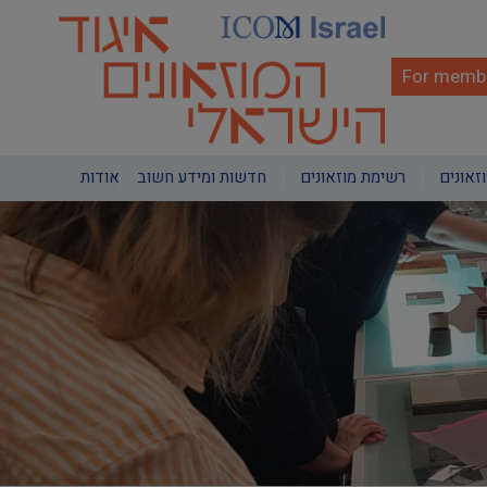
Skip
to
main
content
For membe
Main
וזאונים
רשימת מוזאונים
חדשות ומידע חשוב
אודות
navigation