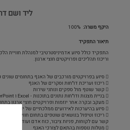
ליד ושם דר
היקף משרה
100%
תיאור התפקיד
התפקיד כולל סיוע אדמיניסטרטיבי למנהלת חוויית הלק
וריכוז תהליכים ופרויקטים חוצי ארגון.
 סיוע בפרויקטים מורכבים של האגף בתחומים שונים ע&quot;פ תכנית העבודה של האגף
 ריכוז ועריכת דו"חות וסקרים של האגף
 קשר שוטף מול ספקים ונותני שירות
 בניית מצגות ודו"חות נתונים בתוכנות - Excel ו PowerPoint
 מעקב ובקרה אחר יוזמות ופרויקטים חוצי ארגון בתחום חווית לקוח (פרויקט שילוט, מכרזים ועוד)
 סיוע בהיערכות לאירועים ממלכתיים של יום הזיכרון לשואה ולגבורה ואירועים רשמיים של האגף
 ריכוז וטיפול בנושאים שוטפים בתחום חווית הלקוח, וסיוע אדמיניסטרטיבי כולל: ניהול יומן, מענה לטלפונים,
קשר עם לקוחות, פניות ציבור, כוח אדם ועוד
 מטלות נוספות בהתאם לצורכי האגף