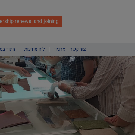
rship renewal and joining
צור קשר
ארכיון
לוח מודעות
חינוך במ