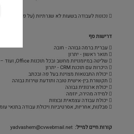
 נכונות לעבודה בשעות לא שגרתיות (על פי הצורך)
דרישות סף
 עברית ברמה גבוהה - חובה
 תואר ראשון - יתרון
 שליטה במיומנויות מחשב ובכל תוכנות Office, ועוד – חובה
 היכרות עם תוכנת CRM - יתרון
 יכולת התבטאות מצוינת בעל פה ובכתב
 תקשורת בין-אישית טובה ותודעת שירות גבוהה
 יכולת ארגונית גבוהה
 למידה מהירה, יוזמה
 יכולת עבודה עצמאית ובצוות
 סבלנות, אחריות, אסרטיביות ויכולת עבודה בתנאי עומס
קורות חיים למייל
yadvashem@cvwebmail.net