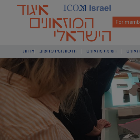
Skip
to
main
content
For membe
Main
וזאונים
רשימת מוזאונים
חדשות ומידע חשוב
אודות
navigation