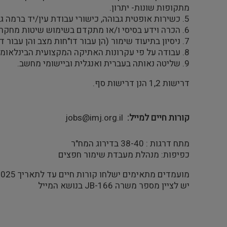
מתקופות שונות- יתרון.
5. כשירות אופטית גבוהה, כישורי עבודת עין/יד ברמה גבוהה
6. הכרה וידע בסיסי ו/או מתקדם בשימוש שיטות מחקר ואבחון מדעי ויישומיהם לשימור חפצים מוזיאליים (צילומים באורכי גל שונים, שיטות זיהוי חומרים וטכניקות)- יתרון.
7. ניסיון בתיעוד שימור (הן עבור דו"חות מצב והן עבור דו"חות טיפול)- יתרון.
8. עבודה על פי עקרונות האתיקה המקצועית הבינלאומית.
9. שליטה נאותה בעברית ואנגלית וביישומי מחשב.
דרישות 1,2 הנן דרישות סף.
קורות חיים למייל
jobs@imj.org.il
מתח דרגות : 38-40 בדירוג המח"ר
כפיפות: מנהלת מעבדת שימור חפצים
מועמדים מתאימים ישלחו קורות חיים עד לתאריך 27.05.2025.
יש לציין מספר משרה JB-166 בנושא המייל