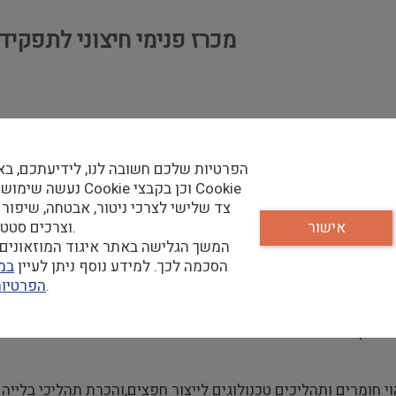
מכרז פנימי חיצוני לתפקי
הפרטיות שלכם חשובה לנו, לידיעתכם, בא
נעשה שימוש בקבצי Cookie וכן
צד שלישי לצרכי ניטור, אבטחה, שיפור 
אישור
וצרכים סטטיסטיים.
המשך הגלישה באתר איגוד המוזאונים 
הסכמה לכך. למידע נוסף ניתן לעיין
במד
שלנו.
הפרטיו
וי חומרים ותהליכים טכנולוגים לייצור חפצים,והכרת תהליכי בלייה כ