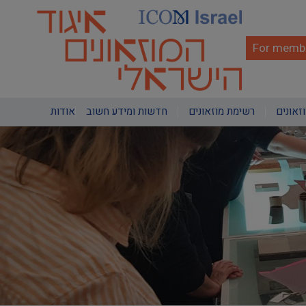
Skip
to
main
content
For membe
Main
וזאונים
רשימת מוזאונים
חדשות ומידע חשוב
אודות
navigation