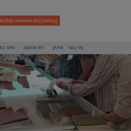
rship renewal and joining
צור קשר
ארכיון
לוח מודעות
חינוך במ