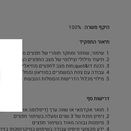
היקף משרה
100%
תיאור התפקיד
1. שימור, שחזור ומחקר חומרי של חפצים מוזיאליים (פרה-היסטוריה ועד עכשווי) על פי תכנית עבודה שנתית.
2. תיעוד מילולי וצילומי של מצב החפצים המוזיאליים- בתצוגה ובאחסון.
3. הכנת דו&quot;חות מצב לחפצים מוזיאליים בהשאלה ובשאילה.
4. עבודה עם צוות המשמרים במוזיאון ומחלקות אוצרותיות שונות.
5. מילוי מכלול הדרישות והמטלות הנובעות ממהות התפקיד.
דרישות סף
1. תואר אקדמאי או שווה ערך (דיפלומה או תעודה מקצועית) בשימור חפצים.
2. ניסיון מוכח של 3 שנים ומעלה בשימור חפצים.
3. מיומנות גבוהה מאוד בשימור חפצים
4. ידע מקצועי וניסיון עבודה בשימוש במיקרוסקופ בזיה