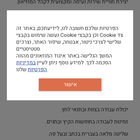
יצירת חוויית שירות נעימה ומקצועית לקהל המוזיאון.
דרישות סף
הפרטיות שלכם חשובה לנו, לידיעתכם, באתר זה
ניסיון קודם בשיווק ומכירה פרונטלית או במוקד טלפוני
נעשה שימוש בקבצי Cookie וכן בקבצי Cookie צד
יתרון משמעותי
שלישי לצרכי ניטור, אבטחה, שיפור האתר, וצרכים
סטטיסטיים.
סדר וארגון ברמה גבוהה.
המשך הגלישה באתר איגוד המוזאונים מהווה
הסכמה לכך. למידע נוסף ניתן לעיין
במדיניות
יכולת עבודה עם מערכות דיגיטליות שונות.
שלנו.
הפרטיות
יכולת לנהל ריבוי משימות ותהליכים במקביל תוך
אישור
תשומת לב לפרטים קטנים.
תודעת שירות גבוהה ויחסי אנוש מצוינים.
יכולת עבודה בצוות ובתנאי לחץ.
זמינות לעבודה בחופשות הקיץ ובחגים.
שליטה מלאה בעברית בכתב ובעל פה.