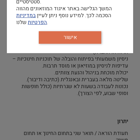
סטטיסטיים.
עיצוב חוויות למגוון קבוצות גיל וקהלים: ילדים,
המשך הגלישה באתר איגוד המוזאונים מהווה
נוער, משפחות ומבוגרים.
הסכמה לכך. למידע נוסף ניתן לעיין
במדיניות
שלנו.
הפרטיות
דרישות סף
אישור
תואר ראשון רלוונטי (עדיפות לתחום החינוך, מדעי
הרוח או החברה)
ניסיון משמעותי בפיתוח והובלה של תוכניות חינוכיות –
עדיפות לניסיון במוזיאון או מוסד תרבות.
יכולת מוכחת בניהול והנעת צוותים.
שליטה מלאה בעברית ובאנגלית (כתיבה ודיבור).
נכונות לעבודה בשעות לא שגרתיות (כולל חופשות
וסופי שבוע, לפי הצורך).
יתרון
תעודת הוראה / תואר שני בתחום החינוך או תחום