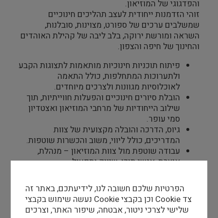
והפדגוגי של המוזיאון.
זוהי הזדמנות ייחודית לעצב תהליכים חינוכיים
שמשלבים ערכים של ספורט, מצוינות, סובלנות,
השראה ומורשת ירוקה, בלב ליבה של קהילת האוהדים
והחינוך של חיפה והצפון.
פיתוח תוכניות חינוכיות מותאמות לתצוגות הקבע
ולתערוכות המתחלפות, כולל התאמה
לאוכלוסיות מגוונות ולצרכים מיוחדים.
הובלת סיורים חינוכיים והפעלות חווייתיות, תוך
שילוב הייחודיות של מרחבי המוזיאון ואצטדיון
סמי עופר.
גיוס, הדרכה והובלה מקצועית של צוות
המדריכים, כולל ליווי, משוב והכשרות שוטפות.
עבודה שוטפת מול צוות המוזיאון – מנהלת,
אוצרת, אנשי תוכן, שיווק ותפעול.
בנייה והובלה של שיתופי פעולה עם מערכת
החינוך – פורמלית ובלתי פורמלית )בתי -ספר,
הפרטיות שלכם חשובה לנו, לידיעתכם, באתר זה
תנועות נוער, מתנ"סים, עמותות(.
נעשה שימוש בקבצי Cookie וכן בקבצי Cookie צד
פיתוח תכנים שיווקיים לפעילויות חינוכיות,
שלישי לצרכי ניטור, אבטחה, שיפור האתר, וצרכים
והובלת מהלכים לגיוס קהלים חדשים.