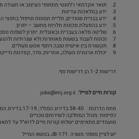
2. תואר אקדמאי רלוונטי מתחומי העיצוב או תעודה מקצועית רלוונטית כגון נגרות / מסגרות וכו' ממוסדות מוכרים כגון: בצלאל, שנקר, משרד העבודה וכו'
3. ידע במלאכות עדינות.
4. ידע בבניית סטנדים, תליית תמונות וטיפול בחפצי המוזיאון. היכרות עם סביבת עבודה מוזיאלית - יתרון
5. ידע בהפעלת מכונות תלויות מחשב – יתרון.
6. שליטה מלאה בעברית ובאנגלית. יתרון לשפות נוספות.
7. נכונות לעבוד בשעות מאוחרות ולא שגרתיות ולהגעה בקריאות פתע.
8. תקשורת בין-אישית טובה ויחסי אנוש מעולים.
9. יכולת ארגונית מעולה, אחריות, סדר, קפדנות ודייקנות.
דרישות 1-2 הן דרישות סף.
קורות חיים למייל
jobs@imj.org.il
מתח הדרגות: 38-40 בדירוג המח"ר, 17-19 בדירוג המנהלי
כפיפות: מנהל המחלקה לשירותם טכניים
מועמדים מתאימים ישלחו קורות חיים לדוא"ל עד לתאריך .07.2025
יש לציין מספר משרה JB-171 בנושא המייל