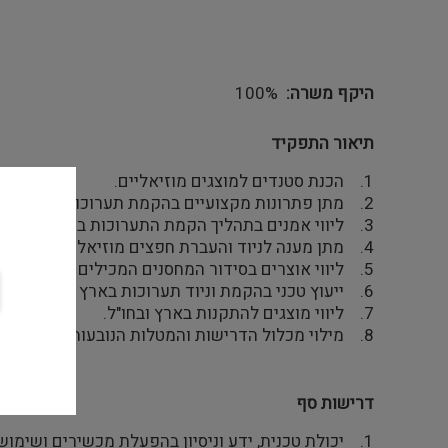
היקף משרה
100%
תיאור התפקיד
1. הכנת סטנדים למוצגים מוזיאליים.
2. מתן פתרונות מקצועיים בהקמת תערוכות כולל תליית תמונות דו-מימד והצבת חפצי תלת מימד.
3. ליווי אמנים בתהליך הקמת התערוכות במוזיאון.
4. מתן מענה לניוד והעברת חפצים מוזיאליים ברחבי המוזיאון.
5. ליווי אוצרים בסידור המחסנים המכילים את אוספי המוזיאון.
6. ייעוץ טכני בהקמת וניוד תערוכות בארץ ובחו"ל.
7. ליווי מוצגים להתקנות בארץ ובחו"ל.
8. מילוי מכלול הדרישות והמטלות הנובעות ממהות התפקיד.
דרישות סף
1. יכולת טכנית, ידע וניסיון בהפעלת מכשירים ושימוש בכלי עבודה רלוונטיים לעבודה בבית מלאכה.