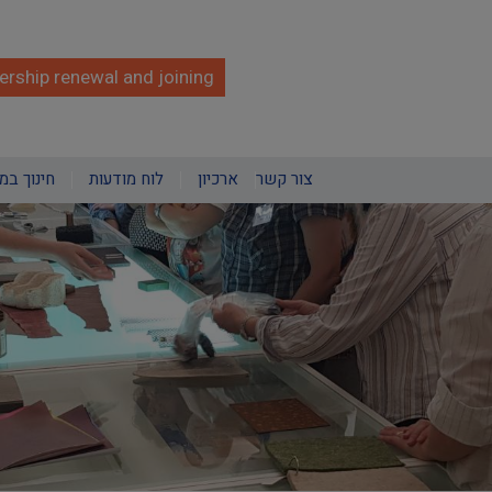
rship renewal and joining
צור קשר
ארכיון
לוח מודעות
חינוך במ