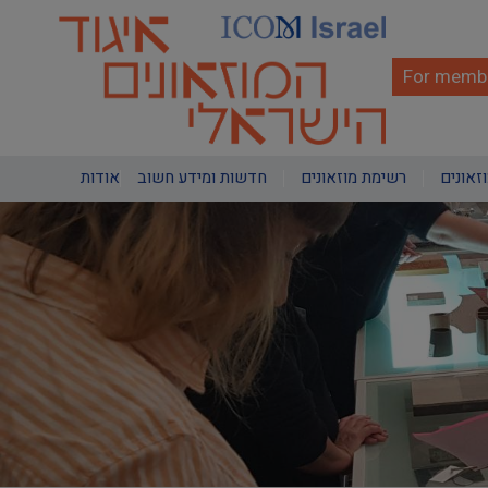
Skip
to
main
content
For membe
Main
וזאונים
רשימת מוזאונים
חדשות ומידע חשוב
אודות
navigation