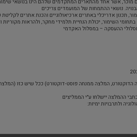
 מוכר, אשר אחד מהתארים המתקדמים שלהם הינו בנושאי שימור. 
בנויה. נושאי ההתמחות של המועמדים צריכים
מור, תכנון אדריכלי באתרים ארכיאולוגיים והכנת אתרים לקליטת 
תחומי השימור, יכולת הנחיית תלמידי מחקר, ולהראות מקוריות ויו
סלולי ההעסקה – במסלול האקדמי
הדוקטורט, המלצה ממנחה פוסט-דוקטורט) ככל שיש כזו (המלצה נ
כתבי ההמלצה יישלחו ע"י הממליצים
לוגיה ולתרבויות ימיות: