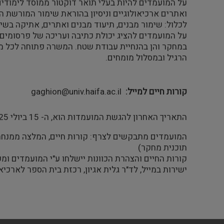
על המועמדים להיות בעלי תואר דוקטור ממוסד לימודים
ואתרים ארכיאולוגיים וניסיון בהוראת שימור המורשת ה
לכלול: שימור מבנים, תיעוד מבנים ואתרים, אתיקה בשי
על המועמדים להציג יכולת כתיבה ועריכה של פרסומים ב
במחקר והן בהנחיית עבודת שטח. המשרה פתוחה לכל מ
הרגיל ובמסלול מומחים.
קורות חיים למייל
gaghion@univ.haifa.ac.il
התאריך האחרון להגשת המועמדות הוא, ה- 15 ביולי 2025
המועמדים מתבקשים לצרף: קורות חיים, המלצה ממנחה 
תוכנית מחקר)
קורות החיים והצהרת הכוונות יישלחו ע"י המועמדים ומ
ישירות במייל, לד"ר גלית אגיון, רכזת בית הספר לארכיאו