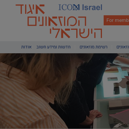
Skip
to
main
content
For membe
Main
וזאונים
רשימת מוזאונים
חדשות ומידע חשוב
אודות
navigation