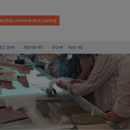
rship renewal and joining
צור קשר
ארכיון
לוח מודעות
חינוך במ