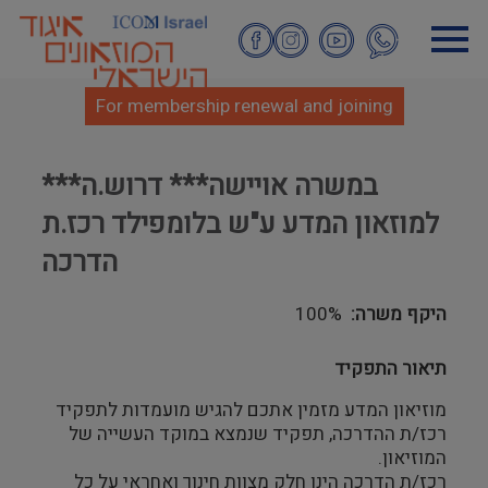
Skip
to
main
content
For membership renewal and joining
***במשרה אויישה*** דרוש.ה
למוזאון המדע ע"ש בלומפילד רכז.ת
הדרכה
היקף משרה
100%
תיאור התפקיד
מוזיאון המדע מזמין אתכם להגיש מועמדות לתפקיד
רכז/ת ההדרכה, תפקיד שנמצא במוקד העשייה של
המוזיאון.
רכז/ת הדרכה הינו חלק מצוות חינוך ואחראי על כל