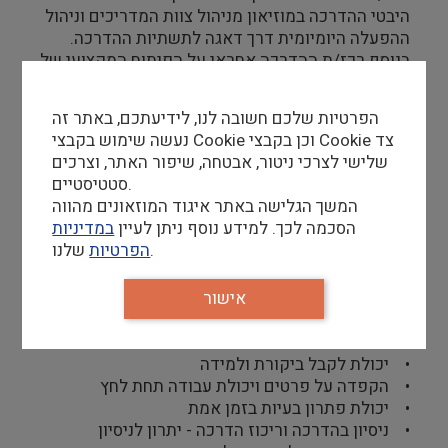
היבטי ההדרכה במוזיאון מניהול צוות המדריכים וניהול
ההפעלה היומיומית דרך דאגה לתשתיות ההדרכה.
בנוסף רכז/ת ההדרכה אחראי על הפיתוח המקצועי של
המדריכים ועל גיוס מדריכים חדשים.
מוזיאון המדע הוא גוף דינאמי עם צוות מדריכים מגוון
הפרטיות שלכם חשובה לנו, לידיעתכם, באתר זה
רובם סטודנטים לתחומי המדעים.
נעשה שימוש בקבצי Cookie וכן בקבצי Cookie צד
שלישי לצרכי ניטור, אבטחה, שיפור האתר, וצרכים
סטטיסטיים.
המשך הגלישה באתר איגוד המוזאונים מהווה
דרישות סף
הסכמה לכך. למידע נוסף ניתן לעיין
במדיניות
שלנו.
הפרטיות
• תואר ראשון או תעודת הכשרה של לימודים (כגון-
הנדסאי, מורה דרך)
• ניסיון ניהולי של צוות
אישור
• גישה ואהבה לתחום החינוך
• יחסי אנוש טובים
• יכולת לקבל ביקורת ולמידה
• הקפדה על פרטים ויכולת עבודה תחת לחץ
• יכולת פתרון בעיות בזמן אמת
• ניסיון בהדרכה וריכוז הדרכה - יתרון לניסיון