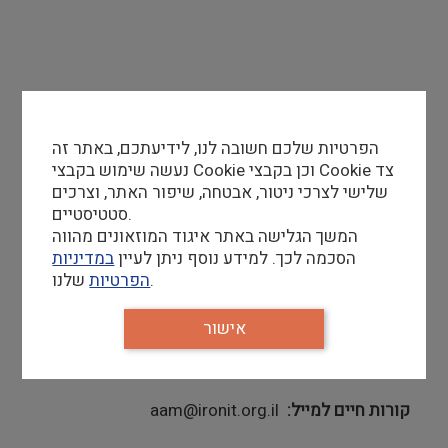
דרישות סף
הפרטיות שלכם חשובה לנו, לידיעתכם, באתר זה
תואר אקדמי באמנות חזותית (או תחום רלוונטי)
נעשה שימוש בקבצי Cookie וכן בקבצי Cookie צד
ניסיון בהדרכה/הוראה, עדיפות לניסיון עם ילדים
שלישי לצרכי ניטור, אבטחה, שיפור האתר, וצרכים
ובני נוער
סטטיסטיים.
המשך הגלישה באתר איגוד המוזאונים מהווה
אהבה גדולה לאמנות, יכולת העברת תכנים בדרך
הסכמה לכך. למידע נוסף ניתן לעיין
במדיניות
חווייתית
שלנו.
הפרטיות
יחסי אנוש מעולים
אישור
קורות חיים למייל
aam@ironit.org.il