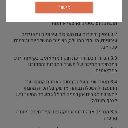
יתרון
אישור
3.1 כושר ארגון, ניהול ופיקוח על צוות עובדים וניסיון
מוכח בגיוס כספים ואוספי אומנות.
3.2 ניסיון והיכרות עם מערכות עירוניות ותאגידים
עירוניים, משרדי ממשלה, רשויות ממשלתיות וגורמים
עסקיים.
3.3 הכרה, הבנה וידיעת חוק המוזיאונים, בקיאות וידע
בתבחיני התמיכה של משרד התרבות והספורט
במוזיאונים.
3.4 תואר שני ומעלה בתחום האמנות המוכר ע"י
המועצה להשכלה גבוהה, או שקיבל הכרה מהגוף
להערכת תארים אקדמיים מחו"ל במשרד החינוך (יש
לצרף תעודה).
3.5 מגורים או היכרות עמוקה עם העיר חיפה, ייחודה
ואופיה.