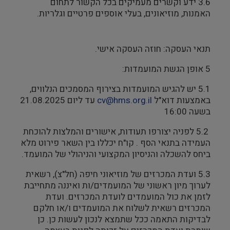
3.6 ידע וקשרים מעמיקים בכל הקשור לתחום
האמנות, מוזיאונים, בעלי אוספים פרטיים וגלריות.
תנאי העסקה: חוזה העסקה אישי.
5 אופן הגשת המועמדות:
5.1 יש להגיש המועמדות בצירוף המסמכים הנלווים,
באמצעות דוא"ל
cv@hms.org.il
עד ליום 21.08.2025
בשעה 16:00
5.2 לפניה יצורפו תעודות, אישורים והמלצות להוכחת
העמידה בתנאי הסף . קו"ח יכללו בין השאר פירוט מלא
ביחס להשכלה והניסיון המקצועי והניהולי של המועמד.
5.3 ועדת המכרזים של מוזיאוני חיפה (חל"צ), רשאית
לערוך מיון ראשוני של המועמדים/ות ואיננה מתחייבת
לזמן את כול המועמדים לועדת המכרזים. ועדת
המכרזים רשאית לשלוח את המועמדים ו/או חלקם
לבדיקות התאמה ככל שתמצא לנכון לעשות כן. כן