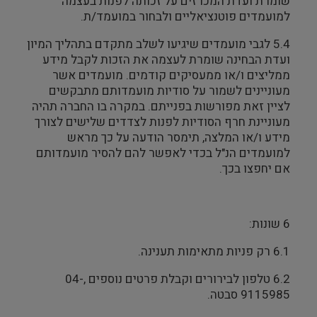
שומרת ועדת המכרזים על זכותה לפנות בעצמה
למועמדים פוטנציאליים ולבחור במועמד/ת.
5.4 לגבי מועמדים שיגיעו לשלב מתקדם בתהליך המיון
ועדת הבחינה שומרת לעצמה את הזכות לקבל מידע
ממליצים ו/או ממעסיקים קודמים. מועמדים אשר
מעוניינים לשמור על סודיות מועמדותם מתבקשים
לציין זאת מפורשות בפנייתם. במקרה בו החברה תהיה
מעוניינת חרף הסודיות לפנות לצדדים שלישים לצורך
מידע ו/או המלצה, תימסר הודעה על כך מראש
למועמדים הנ"ל בכדי לאפשר להם להסיר מועמדותם
אם יחפצו בכך.
6 שונות:
6.1 רק פניות מתאימות תענינה.
6.2 טלפון לבירורים וקבלת פרטים נוספים ,04-
9115985 סבטה.