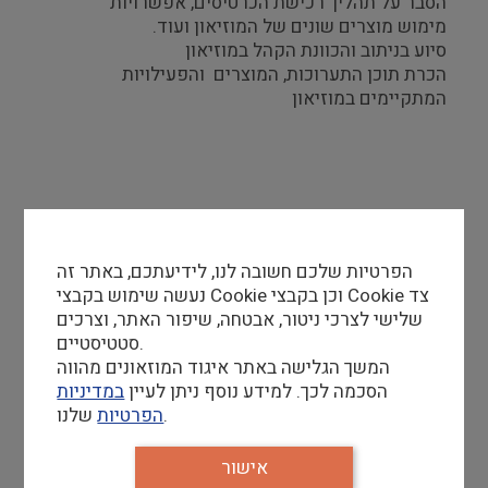
הסבר על תהליך רכישת הכרטיסים, אפשרויות
מימוש מוצרים שונים של המוזיאון ועוד.
סיוע בניתוב והכוונת הקהל במוזיאון
הכרת תוכן התערוכות, המוצרים והפעילויות
המתקיימים במוזיאון
דרישות סף
הפרטיות שלכם חשובה לנו, לידיעתכם, באתר זה
אדיבות ומסבירות פנים, לצד תודעת שירות גבוהה
נעשה שימוש בקבצי Cookie וכן בקבצי Cookie צד
ניסיון ואהבה למכירות
שלישי לצרכי ניטור, אבטחה, שיפור האתר, וצרכים
גמישות ויכולת עבודה בסביבה דינמית ומשתנה
סטטיסטיים.
(בתקופות שונות בהתאם לצורך)
המשך הגלישה באתר איגוד המוזאונים מהווה
יכולת עבודה בצוות
הסכמה לכך. למידע נוסף ניתן לעיין
במדיניות
יכולת תקשורת גבוהה בשפה העברית והאנגלית, שפות
שלנו.
הפרטיות
נוספות – יתרון
הקפדה על סדר וארגון
אישור
יכולת למידה גבוהה