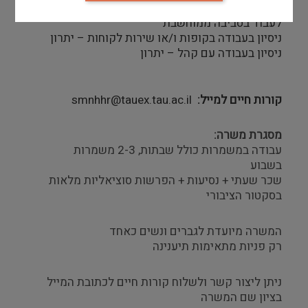
ידע בתוכנות אופיס ברמה גבוהה – יכולת טכנולוגית
לעבוד בסביבה ממוחשבת
ניסיון בעבודה בקופות ו/או שירות לקוחות – יתרון
ניסיון בעבודה עם קהל – יתרון
קורות חיים למייל
smnhhr@tauex.tau.ac.il
מסגרת משרה:
עבודה במשמרות כולל שבתות, 2-3 משמרות
בשבוע
שכר שעתי + נסיעות + הפרשות סוציאליות מלאות
בסקטור הציבורי
המשרה מיועדת לגברים ונשים כאחד
רק פניות מתאימות תיענינה
ניתן ליצור קשר ולשלוח קורות חיים לכתובת המייל
בציון שם המשרה