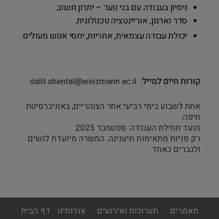
ניסיון בעבודה עם בני נוער – יתרון חשוב.
סדר וארגון, אוריינטציה טכנולוגית.
יכולת עבודה עצמאית, אחריות, יחסי אנוש מעולים.
קורות חיים למייל
dalit.shental@weizmann.ac.il
אחת לשבוע בימי רביעי אחר הצוהריים, באוניברסיטת
חיפה.
מועד תחילת העבודה: ספטמבר 2025
רק פניות מתאימות תיענינה. המשרה מיועדת לנשים
ולגברים כאחד.
footer
מאמרים
תערוכות ואירועים
אודותינו
דף הבית