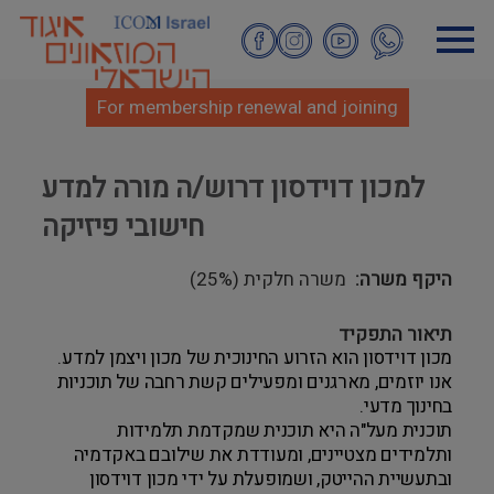
Skip
to
main
content
For membership renewal and joining
למכון דוידסון דרוש/ה מורה למדע
חישובי פיזיקה
היקף משרה
משרה חלקית (25%)
תיאור התפקיד
מכון דוידסון הוא הזרוע החינוכית של מכון ויצמן למדע.
אנו יוזמים, מארגנים ומפעילים קשת רחבה של תוכניות
בחינוך מדעי.
תוכנית מעל"ה היא תוכנית שמקדמת תלמידות
ותלמידים מצטיינים, ומעודדת את שילובם באקדמיה
ובתעשיית ההייטק, ושמופעלת על ידי מכון דוידסון