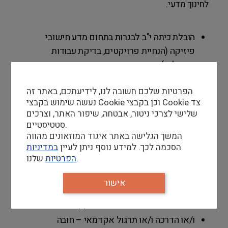
לחינוך מדעי.
הובלת כיתה י"ב לבגרות בתחום מדע חישובי
פיזיקה (הנחיית פרויקטים, בדיקת עבודות
ותרגילים).
יצירת קשר אישי משמעותי עם התלמידים.
הפרטיות שלכם חשובה לנו, לידיעתכם, באתר זה
נעשה שימוש בקבצי Cookie וכן בקבצי Cookie צד
שלישי לצרכי ניטור, אבטחה, שיפור האתר, וצרכים
סטטיסטיים.
דרישות סף
המשך הגלישה באתר איגוד המוזאונים מהווה
תואר שני ומעלה בתחום מדעי המחשב או פיזיקה
הסכמה לכך. למידע נוסף ניתן לעיין
במדיניות
– חובה.
שלנו.
הפרטיות
ידע נרחב ברשתות נוירונים ולמידה חישובית –
אישור
חובה
ידע בתכנות עם עדיפות ל־python – חובה
ו/או הדרכה ו/או תרגול אקדמאי – חובה