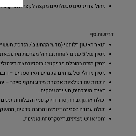
ניהול פרויקטים טכנולוגיים מקצה לקצה: אפיון, פית
דרישות סף
תואר ראשון רלוונטי (מדעי המחשב / הנדסת תעשייה 
ניסיון של 5 שנים לפחות בניהול מערכות מידע בארגון בינוני או גדול – חובה.
ניסיון מוכח בהובלת פרויקטי טרנספורמציה דיגיטלית BI, CRM, ERP – חוב
ניסיון ניהולי של צוותים פנימיים ו/או ספקים – חובה
היכרות עם רגולציות אבטחת מידע ותקני סייבר – יתר
ראייה מערכתית, חשיבה עסקית .
יכולת ארגון גבוהה, סדר ודיוק, עמידה בלוחות זמנים.
יכולת עבודה בסביבה דינמית ומרובת פרטים, ממשקי
יחסי אנוש מצוינים, דיסקרטיות ואמינות.