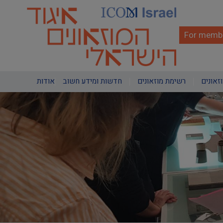
Skip
to
main
content
For membe
Main
וזאונים
רשימת מוזאונים
חדשות ומידע חשוב
אודות
navigation