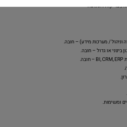
וח, בדיקות והטמעה.
וניהול / מערכות מידע) – חובה.
ה.
.
ון.
ם ומשימות.