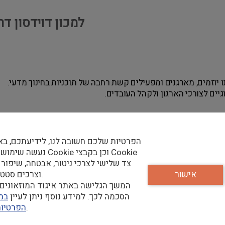
למכון דוידסון ד
נו יוזמים, מארגנים ומפעילים קשת רחבה של תוכניות בחינוך מדעי.
יים לצורכי הארגון ולקהל העובדים.
נתית.
הפרטיות שלכם חשובה לנו, לידיעתכם, בא
נעשה שימוש בקבצי Cookie וכן
צד שלישי לצרכי ניטור, אבטחה, שיפור 
יטלית.
אישור
וצרכים סטטיסטיים.
המשך הגלישה באתר איגוד המוזאונים 
בלני משנה.
הסכמה לכך. למידע נוסף ניתן לעיין
במד
ות עם ספקים.
שלנו.
הפרטיו
.