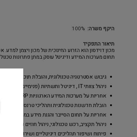
היקף משרה
100%
תיאור התפקיד
מכון דוידסון הוא הזרוע החינוכית של מכון ויצמן למדע. א
תחום מערכות המידע ודיגיטל עוסק במתן פתרונות טכנולוג
גיבוש אסטרטגיה טכנולוגית, והובלת תוכנית עבודה ש
ניהול צוותי IT , דיגיטל ותשתיות (פנימיים וחיצוניים).
אחריות על מערכות המידע הארגוניות BI, CRM, ERPועוד.
הובלת חדשנות טכנולוגית ותהליכי טרנספורמציה דיג
אחריות על תחום הסייבר והגנת מידע במקרה הצורך – ניהול CISO או ק
ניהול תקציב, רכש טכנולוגי, ניהול חוזים והתקשרוי
פיתוח ושיפור תהליכים דיגיטליים ושירותים מקוונים