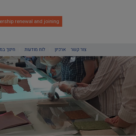
rship renewal and joining
צור קשר
ארכיון
לוח מודעות
חינוך במ