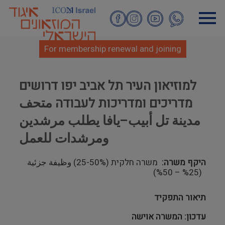
Skip
to
main
content
For membership renewal and joining
למוזיאון העיר תל אביב יפו דרושים
מדריכים ומדריכות לעבודה متحف
مدينة تل أبيب–يافا يطلب مرشدين
ومرشدات للعمل
היקף משרה
משרה חלקית (25-50%) وظيفة جزئية
(25% – 50%)
תיאור התפקיד
עדכון: המשרה אוישה