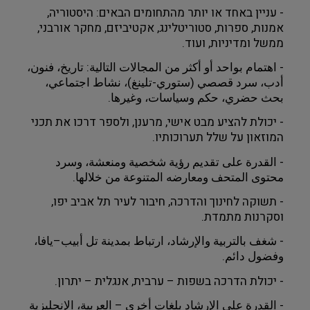
- עניין באחד או יותר מהתחומים הבאים: היסטוריה, 
אמנות, ספרות, סטוריטלינג, אקטיביזם, מחקר אורבני, 
ממשל ומדיניות, ועוד.
- اهتمام بواحد أو أكثر من المجالات التالية: تاريخ، فنون، 
أدب، سرد قصصي (ستوري-تلينغ)، نشاط اجتماعي، 
بحث حضري، حكم وسياسات، وغيرها.
- יכולת להציע מבט אישי, מרענן, ולספר דרכו את תכני 
המוזאון על שלל תערוכותיו.
- القدرة على تقديم رؤية شخصية ومنعشة، وسرد 
محتوى المتحف ومعارضه المتنوعة من خلالها.
- תשוקה לחינוך והדרכה, חיבור לעיר תל אביב יפו, 
וסקרנות מתמדת.
- شغف بالتربية والإرشاد، ارتباط بمدينة تل أبيب–يافا، 
وفضول دائم.
- יכולת הדרכה בשפות – ערבית, אנגלית – יתרון.
- القدرة على الإرشاد بلغات أخرى – العربية، الإنجليزية 