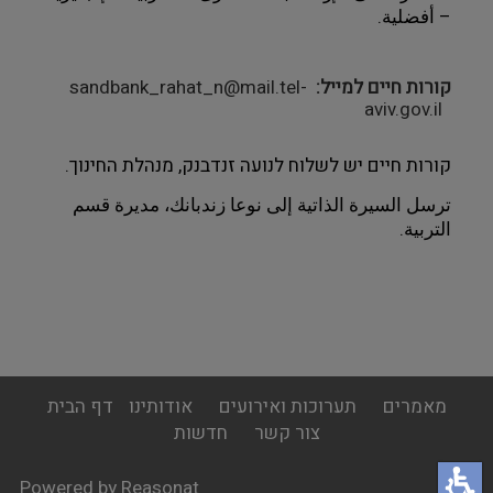
– أفضلية.
קורות חיים למייל
sandbank_rahat_n@mail.tel-
aviv.gov.il
קורות חיים יש לשלוח לנועה זנדבנק, מנהלת החינוך.
ترسل السيرة الذاتية إلى نوعا زندبانك، مديرة قسم 
التربية.
footer
מאמרים
תערוכות ואירועים
אודותינו
דף הבית
menu
צור קשר
חדשות
Powered by Reasonat