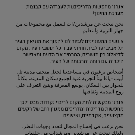
אנחנו מחפשות מדריכים.ות לעבודה עם קבוצות 
מערכת החינוך!
نحن نبحث عن مرشدين/ات للعمل مع مجموعات من 
جهاز التربية والتعليم!
א.נשים המעוניינים לעזור לנו להפוך את מוזיאון העיר 
תל אביב יפו לבית חוויתי עבור כל תושבי העיר, מקום 
לדיאלוג בין תושבים, המרחיב את הדעת ומאפשר 
היכרות עם רוחה ותרבותה של העיר.
أشخاص يرغبون في مساعدتنا لجعل متحف مدينة تل 
أبيب–يافا بيتاً لتجربة غنية لجميع سكان المدينة، مكاناً 
للحوار بين السكان، يوسع المعرفة ويتيح التعرف على 
روح المدينة وثقافتها.
אנחנו מבקשות לתת מקום לריבוי נקודות מבט ולכן 
מחפשות מדריכות ומדריכים ממגוון רחב של רקעים 
מקצועיים, אקדמיים, ואישיים.
نحن نرغب في إفساح المجال لتعدد وجهات النظر، 
ولذلك نبحث عن مرشدين ومرشدات من خلفيات 