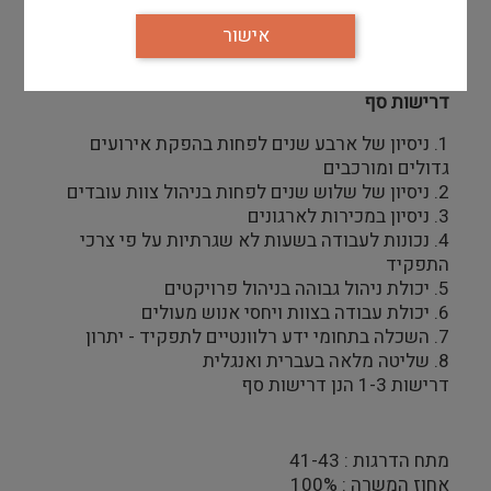
 תחומי אחריות התפקיד יעודכנו מעת לעת ובהתאם
לצרכי המוזיאון
אישור
דרישות סף
1. ניסיון של ארבע שנים לפחות בהפקת אירועים
גדולים ומורכבים
2. ניסיון של שלוש שנים לפחות בניהול צוות עובדים
3. ניסיון במכירות לארגונים
4. נכונות לעבודה בשעות לא שגרתיות על פי צרכי
התפקיד
5. יכולת ניהול גבוהה בניהול פרויקטים
6. יכולת עבודה בצוות ויחסי אנוש מעולים
7. השכלה בתחומי ידע רלוונטיים לתפקיד - יתרון
8. שליטה מלאה בעברית ואנגלית
דרישות 1-3 הנן דרישות סף
מתח הדרגות : 41-43
אחוז המשרה : 100%