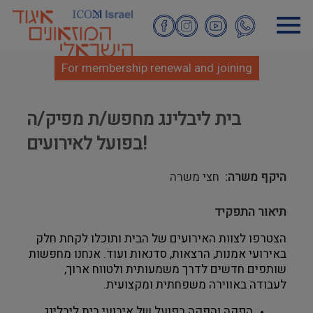
Skip
to
main
content
For membership renewal and joining
בית ליבלינג מחפש/ת מפיק/ה
בפועל לאירועים!
היקף משרה
חצי משרה
תיאור התפקיד
הצטרפו לצוות האירועים של הבית ותוכלו לקחת חלק 
באירועי אמנות, הרצאות, סדנאות ועוד. אנחנו מחפשות 
שותפים חדשים לדרך משמעותית ולטווח ארוך, 
לעבודה באווירה משפחתית ומקצועית. 
הפקה והפקה בפועל של אירועי בית ליבלינג.