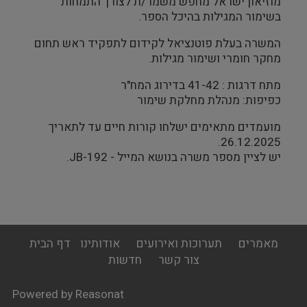
מוזיאון ישראל מחפש משמר/ת לצורך התמחות
בשימור המגילות בהיכל הספר.
המשרה בעלת פוטנציאל לקידום לתפקיד ראש תחום
מחקר חומרי ושימור מגילות.
מתח דרגות : 41-42 בדירוג המח"ר
כפיפות: מנהלת מחלקת שימור
מועמדים מתאימים ישלחו קורות חיים עד לתאריך
26.12.2025.
יש לציין מספר משרה בנושא המייל - JB-192.
footer
מאמרים
תערוכות ואירועים
אודותינו
דף הבית
menu
צור קשר
חדשות
Powered by Reasonat