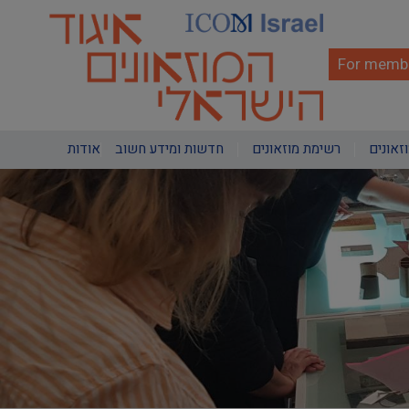
Skip
to
main
content
For membe
Main
וזאונים
רשימת מוזאונים
חדשות ומידע חשוב
אודות
navigation