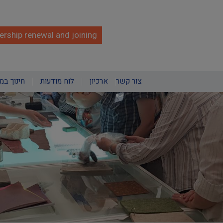
rship renewal and joining
צור קשר
ארכיון
לוח מודעות
חינוך במ