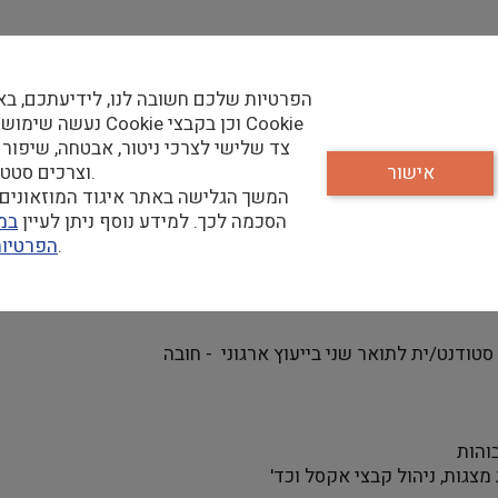
לספריה הלאומית דרוש/ה רכז
הפרטיות שלכם חשובה לנו, לידיעתכם, בא
נעשה שימוש בקבצי Cookie וכן
צד שלישי לצרכי ניטור, אבטחה, שיפור 
אישור
וצרכים סטטיסטיים.
ות ולמידה – תפקיד התחלתי המהווה הזדמנות מצוינת להשתלב בע
המשך הגלישה באתר איגוד המוזאונים 
יות פיתוח, למידה והדרכה לעובדי הספרייה, כולל שיתופי פעולה ע
הסכמה לכך. למידע נוסף ניתן לעיין
במד
וגורמי חוץ, מעקב אחר תהליכים ולוחות זמנים, וסיוע בפיתוח יוז
שלנו.
הפרטיו
יין אמיתי בעולמות הפיתוח הארגוני והלמידה.
טודנט/ית לתואר שני בייעוץ ארגוני - חובה
בוהות
צגות, ניהול קבצי אקסל וכד'