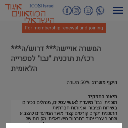
Skip
to
main
content
For membership renewal and joining
***המשרה אויישה*** דרוש/ה
רכז/ת תוכנית "נבו" לספרייה
הלאומית
היקף משרה
50% משרה
תיאור התפקיד
תוכנית "נבו" מיועדת לאנשי עסקים, מנהלים בכירים
בשירות הציבורי ועמותות חברתיות.
התוכנית תקיים קורסים קצרי מועד המיועדים להצביע
ולהכיר ערכי יסוד בתרבות הישראלית, מקורות של
תרבות, רוח והשראה, המרחיבים את כלי הניהול,