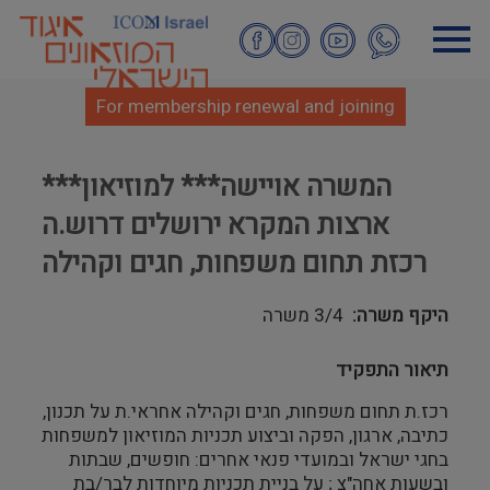
Skip
to
main
content
For membership renewal and joining
***המשרה אויישה*** למוזיאון
ארצות המקרא ירושלים דרוש.ה
רכזת תחום משפחות, חגים וקהילה
היקף משרה
3/4 משרה
תיאור התפקיד
רכז.ת תחום משפחות, חגים וקהילה אחראי.ת על תכנון,
כתיבה, ארגון, הפקה וביצוע תכניות המוזיאון למשפחות
בחגי ישראל ובמועדי פנאי אחרים: חופשים, שבתות
ובשעות אחה"צ ; על בניית תכניות מיוחדות לבר/בת