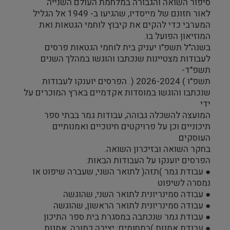
סיפור השואה והגבורה במלחמת העולם השנייה
לאור חזונם של מייסדיו, שהגיעו ב- 1949 אל הגליל
המערבי כדי להקים את קיבוץ לוחמי הגטאות ואת
המוזיאון הפועל בו.
בשנה"ל תשפ"ו יעניק בית לוחמי הגטאות פרסים
לעבודות מצטיינות שנכתבו והוגשו במהלך השנים
תשפ"ד-
תשפ"ו ) 2026-2024 (. הפרסים יוענקו לעבודות
שנכתבו והוגשו במוסדות אקדמיים בארץ המוכרים על
ידי
המועצה להשכלה גבוהה, עבודות גמר בבתי ספר
תיכוניים וכן על פרויקטים חינוכיים ואמנותיים
העוסקים
בחקר השואה ובזיכרון השואה.
הפרסים יוענקו על העבודות הבאות:
● עבודת גמר )תזה( לתואר השני, שעברה שיפוט או
נמסרה לשיפוט
● עבודה סמינריונית לתואר השני, שהוגשה
● עבודה סמינריונית לתואר הראשון, שהוגשה
● עבודת גמר שנכתבה במסגרת בית ספר התיכון
● עבודת אמנות )בתחומים: יצירה כתובה, אמנות