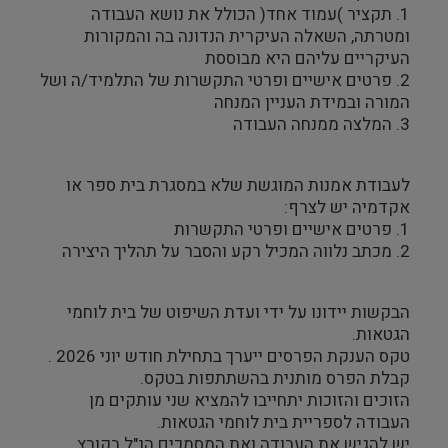
1. תקציר )עמוד אחד( הכולל את נושא העבודה
ומטרתה, השאלה העיקרית הנדונה בה והמקורות
העיקריים עליהם היא מבוססת
2. פרטים אישיים ופרטי התקשרות של התלמיד/ה ושל
המורה ובמידת העניין המנחה
3. המלצה ממנחה העבודה
לעבודת אמנות המוגשת שלא במסגרת בית ספר או
אקדמיה יש לצרף:
1. פרטים אישיים ופרטי התקשרות
2. מכתב נלווה המכיל רקע והסבר על תהליך היצירה
הבקשות יידונו על ידי ועדת השיפוט של בית לוחמי
הגטאות.
טקס הענקת הפרסים ייערך בתחילת חודש יוני 2026 .
קבלת הפרס מותנית בהשתתפות בטקס.
הזוכים והזוכות יתחייבו להמציא שני עותקים מן
העבודה לספריית בית לוחמי הגטאות.
יש להגיש את העבודה ואת המסמכים הנ"ל בקובץ