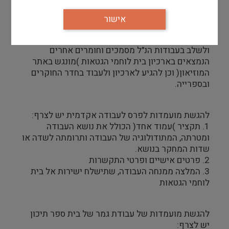
● פרויקט מוזיקלי בנושא מוזיקה מתקופת השואה
ומהקהילות שחרבו במסגרת מלגה ע"ש מרדכי
אישור
)מוטק( גולדהכט.
בית לוחמי הגטאות מעודד את כלל המגישים/ות לחקור
ולשלב בעבודות הנ"ל מסמכים וחומרים אחרים
הנמצאים בארכיון בית לוחמי הגטאות )מונגש באתר
המוזיאון( וכן להגיע לארכיון ולעבוד בחדר החוקרים
ובספרייה.
להגשת מועמדות לפרס לעבודה אקדמית יש לצרף:
1. תקציר )עמוד אחד( הכולל את נושא העבודה
ומטרתה, המתודולוגיה של העבודה ותרומתה לשדה או
שדות המחקר בנושא.
2. פרטים אישיים ופרטי התקשרות
3. המלצה ממנחה העבודה, שתישלח ישירות אל בית
לוחמי הגטאות
להגשת מועמדות של עבודת גמר של בית ספר תיכון
יש לצרף: