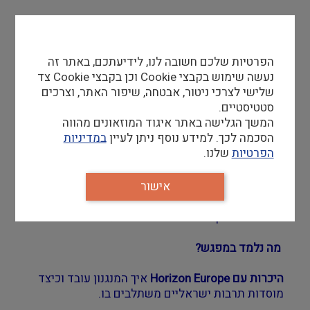
תוכנית המסגרת של האיחוד האירופי
Horizon Europe
מציעה תקציבי עתק ייעודיים בדיוק עבורכם בתחומי
הפרטיות שלכם חשובה לנו, לידיעתכם, באתר זה
מורשת תרבותית, דמוקרטיה, קהילה וחדשנות חברתית
נעשה שימוש בקבצי Cookie וכן בקבצי Cookie צד
וטכנולוגית.
שלישי לצרכי ניטור, אבטחה, שיפור האתר, וצרכים
סטטיסטיים.
לפירוט על קולות הקוראים הפתוחים>>>
המשך הגלישה באתר איגוד המוזאונים מהווה
הסכמה לכך. למידע נוסף ניתן לעיין
במדיניות
ISERD מזמינה אתכם למפגש חשיפה והיכרות מיוחד
הפרטיות
שלנו.
המנהלת הישראלית למחקר וחדשנות
אישור
אירופיים (ISERD) ברשות החדשנות
שמחה להזמין
אתכם לוובינר פרקטי, שבו נלמד יחד איך הופכים חזון
מוזאלי למענק אירופי משנה מציאות.
מה נלמד במפגש?
היכרות עם Horizon Europe
איך המנגנון עובד וכיצד
מוסדות תרבות ישראליים משתלבים בו.