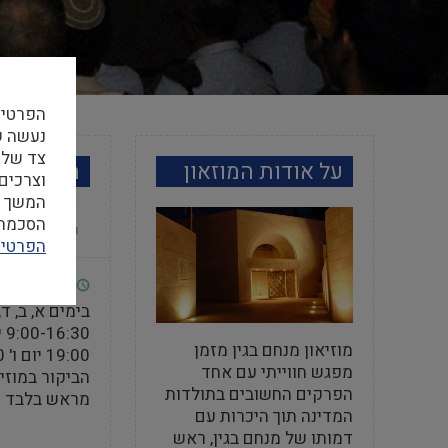
הפרטיו
צד שלי
על אודות המוזאון
מידע למב
וצרכים
המשך ה
הסכמה ל
הפרטיו
שעות פתי
בימים א, ב, ד
מוזיאון מנחם בגין מזמן
מפגש חווייתי עם אחד
הביקור במוזי
הפרקים החשובים בתולדות
מראש בלבד
המדינה תוך היכרות עם
דמותו של מנחם בגין, ראש