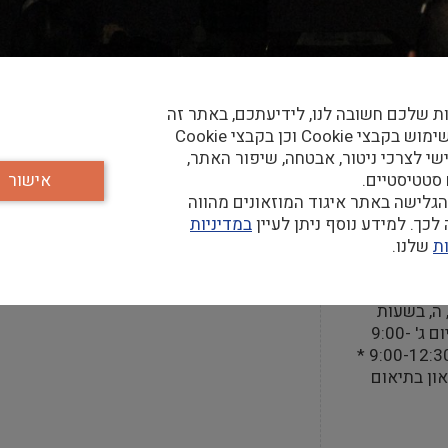
ת שלכם חשובה לנו, לידיעתכם, באתר זה
נעשה שימוש בקבצי Cookie וכן בקבצי Cookie
שי לצרכי ניטור, אבטחה, שיפור האתר,
קר
 סטטיסטיים.
אישור
גלישה באתר איגוד המוזאונים מהווה
כך. למידע נוסף ניתן לעיין
במדיניות
ת
שלנו.
חה
, ה, בשעות
9:00-16:30 יום ג' 9:00-
19:00 יום ו' 9:00-12:30 *
און בתיאום