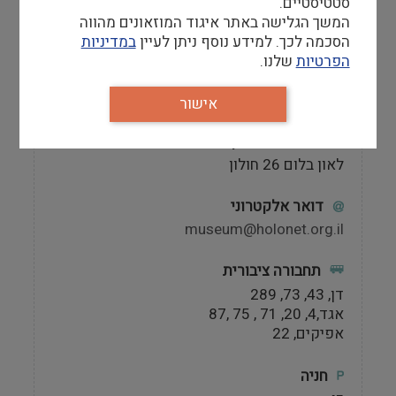
סטטיסטיים.
טלפון
המשך הגלישה באתר איגוד המוזאונים מהווה
03-5050425
הסכמה לכך. למידע נוסף ניתן לעיין
במדיניות
הפרטיות
שלנו.
מספר פקס
03-5044866
אישור
כתובת המוזאון
לאון בלום 26 חולון
דואר אלקטרוני
museum@holonet.org.il
תחבורה ציבורית
דן, 43, 73, 289
אגד,4, 20, 71 , 75 ,87
אפיקים, 22
חניה