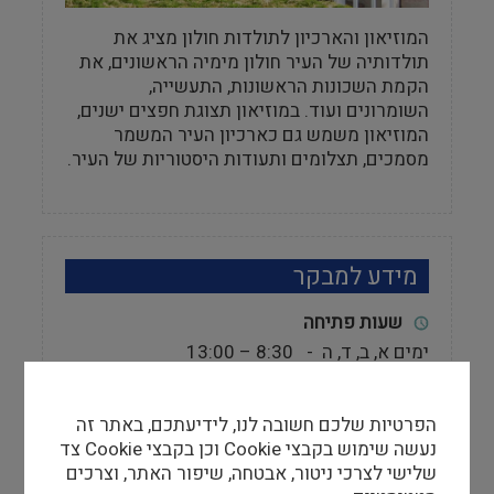
המוזיאון והארכיון לתולדות חולון מציג את
תולדותיה של העיר חולון מימיה הראשונים, את
הקמת השכונות הראשונות, התעשייה,
השומרונים ועוד. במוזיאון תצוגת חפצים ישנים,
המוזיאון משמש גם כארכיון העיר המשמר
מסמכים, תצלומים ותעודות היסטוריות של העיר.
מידע למבקר
שעות פתיחה
ימים א, ב, ד, ה - 8:30 – 13:00
יום ג' - 16:00 – 19:00
הפרטיות שלכם חשובה לנו, לידיעתכם, באתר זה
אתר
נעשה שימוש בקבצי Cookie וכן בקבצי Cookie צד
http://www.infocenters.co.il/hham
שלישי לצרכי ניטור, אבטחה, שיפור האתר, וצרכים