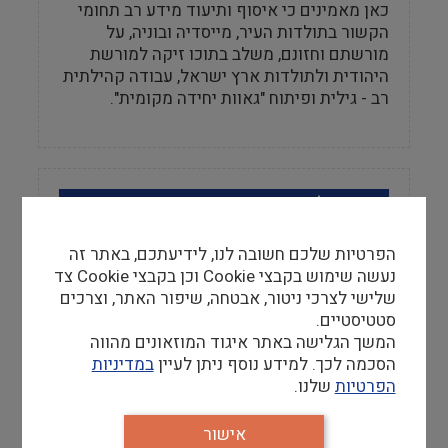
כאן מאמינים כי איסוף ותיעוד מידע רב תחומי
הקשור בתולדות העיר, מייסדיה ובוניה, על
מורשתם וחזונם, משלב בתוכו זיקה למורשת
היהודית ולתולדות ארץ ישראל, עבודה קהילתית
רב - גילית ופיתוח "גאוות יחידה מקומית".
מידע למבקר
אתר
הפרטיות שלכם חשובה לנו, לידיעתכם, באתר זה
http://www.bet-fisher.co.il
נעשה שימוש בקבצי Cookie וכן בקבצי Cookie צד
שלישי לצרכי ניטור, אבטחה, שיפור האתר, וצרכים
טלפון
סטטיסטיים.
המשך הגלישה באתר איגוד המוזאונים מהווה
04-8440207
הסכמה לכך. למידע נוסף ניתן לעיין
במדיניות
הפרטיות
שלנו.
מספר פקס
04-8440207
אישור