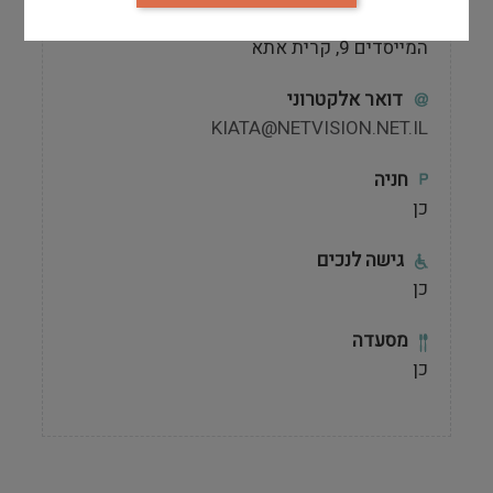
כתובת המוזאון
המייסדים 9, קרית אתא
דואר אלקטרוני
KIATA@NETVISION.NET.IL
חניה
כן
גישה לנכים
כן
מסעדה
כן